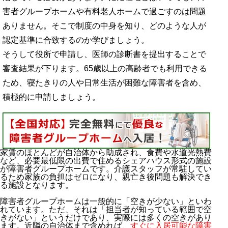
害者グループホームや有料老人ホームで過ごすのは問題
ありません。そこで制度の中身を知り、どのような人が
認定基準に合致するのか学びましょう。
そうして役所で申請し、医師の診断書を提出することで
審査結果が下ります。65歳以上の高齢者でも利用できる
ため、寝たきりの人や日常生活が困難な障害者を含め、
積極的に申請しましょう。
家賃のほとんどが自治体から助成され、食費や水道光熱費
など、必要最低限の出費で住めるシェアハウス形式の施設
重度障害者でいくら給付金が支給されるのか
が障害者グループホームです。介護スタッフが常駐してい
るため家族の負担はゼロになり、親亡き後問題も解決でき
る施設となります。
20歳以上の重度の障害者が対象：支給の要件・認定
基準
障害者グループホームは一般的に「空きが少ない」といわ
病院や施設・老人ホームへの入居と給付金の受給資
れています。ただ、それは「担当者が知っている範囲で空
格喪失
きがない」というだけであり、実際には多くの空きがあり
ます。近隣の自治体まで含めれば、
すぐに入居可能な障害
本人や配偶者など世帯の所得制限が存在する