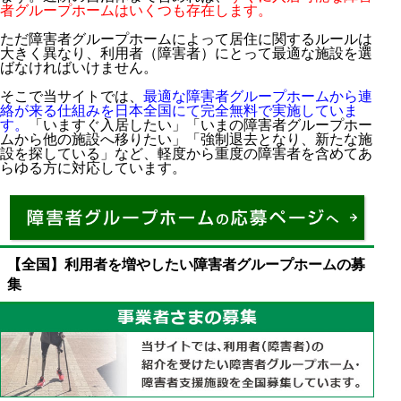
者グループホームはいくつも存在します。
課税所得の対象外（非課税収入）であり、確定申告は
不要
ただ障害者グループホームによって居住に関するルールは
大きく異なり、利用者（障害者）にとって最適な施設を選
役所で申請し、医師による診断書を提出する
ばなければいけません。
重度の障害者は特別障害者手当を利用するべき
そこで当サイトでは、
最適な障害者グループホームから連
絡が来る仕組みを日本全国にて完全無料で実施していま
す。
「いますぐ入居したい」「いまの障害者グループホー
ムから他の施設へ移りたい」「強制退去となり、新たな施
設を探している」など、軽度から重度の障害者を含めてあ
らゆる方に対応しています。
【全国】利用者を増やしたい障害者グループホームの募
集