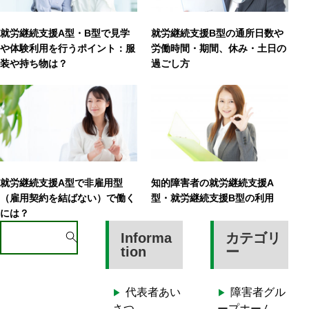
就労継続支援A型・B型で見学
就労継続支援B型の通所日数や
や体験利用を行うポイント：服
労働時間・期間、休み・土日の
装や持ち物は？
過ごし方
就労継続支援A型で非雇用型
知的障害者の就労継続支援A
（雇用契約を結ばない）で働く
型・就労継続支援B型の利用
には？
S
Informa
カテゴリ
e
tion
ー
a
r
代表者あい
障害者グル
c
さつ
ープホーム