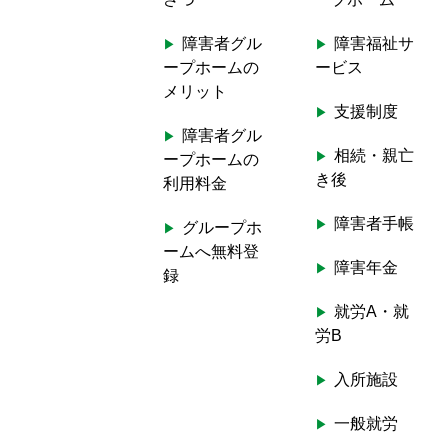
h
f
障害者グル
障害福祉サ
o
ープホームの
ービス
r
メリット
:
支援制度
障害者グル
相続・親亡
ープホームの
き後
利用料金
障害者手帳
グループホ
ームへ無料登
障害年金
録
就労A・就
労B
入所施設
一般就労