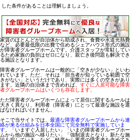
した条件があることは理解しましょう。
家賃のほとんどが自治体から助成され、食費や水道光熱費
など、必要最低限の出費で住めるシェアハウス形式の施設
が障害者グループホームです。介護スタッフが常駐してい
るため家族の負担はゼロになり、親亡き後問題も解決でき
る施設となります。
障害者グループホームは一般的に「空きが少ない」といわ
れています。ただ、それは「担当者が知っている範囲で空
きがない」というだけであり、実際には多くの空きがあり
ます。近隣の自治体まで含めれば、
すぐに入居可能な障害
者グループホームはいくつも存在します。
ただ障害者グループホームによって居住に関するルールは
大きく異なり、利用者（障害者）にとって最適な施設を選
ばなければいけません。
そこで当サイトでは、
最適な障害者グループホームから連
絡が来る仕組みを日本全国にて完全無料で実施していま
す。
「いますぐ入居したい」「いまの障害者グループホー
ムから他の施設へ移りたい」「強制退去となり、新たな施
設を探している」など、軽度から重度の障害者を含めてあ