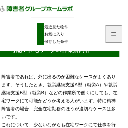
H
就労A・就労B
最近見た物件
O
就労継続支援A型・B型で完全在宅勤務は可能？在宅ワークの作業所内容
M
お気に入り
E
就労継続支援A型・B型で完全在宅勤務は
保存した条件
可能？在宅ワークの作業所内容
障害者であれば、外に出るのが困難なケースがよくあり
ます。そうしたとき、就労継続支援A型（就労A）や就労
継続支援B型（就労B）などの作業所で働くにしても、在
宅ワークにて可能かどうか考える人がいます。特に精神
障害者の場合、完全在宅勤務のほうが適切なケースは多
いです。
これについて、少ないながらも在宅ワークにて仕事を行