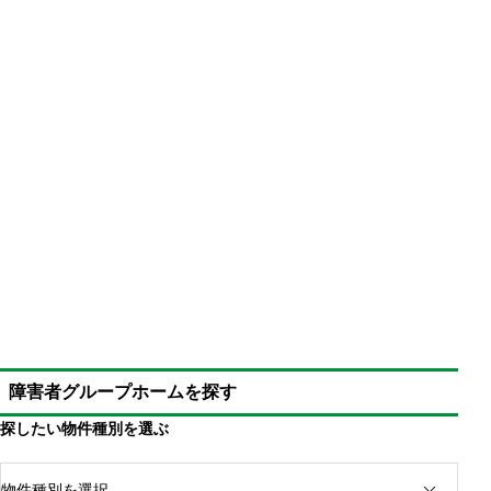
障害者グループホームを探す
一部を在宅で行える就労A・就労Bは存在する
探したい物件種別を選ぶ
完全在宅の作業所は珍しいが多少ある
在宅ワークの内容はパソコン作業がメイン