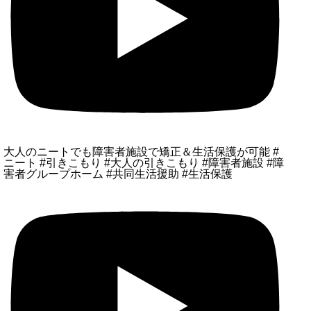
大人のニートでも障害者施設で矯正＆生活保護が可能 #
ニート #引きこもり #大人の引きこもり #障害者施設 #障
害者グループホーム #共同生活援助 #生活保護