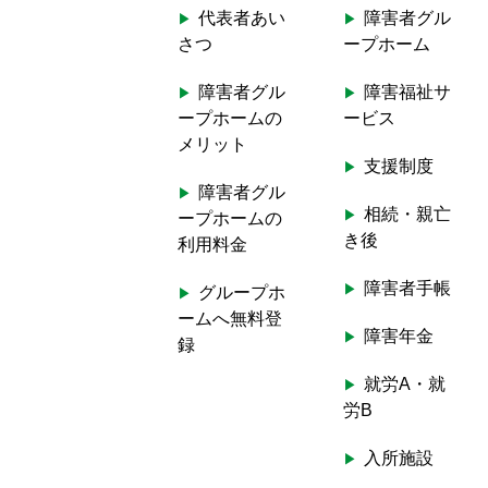
r
代表者あい
障害者グル
c
さつ
ープホーム
h
f
障害者グル
障害福祉サ
o
ープホームの
ービス
r
メリット
:
支援制度
障害者グル
相続・親亡
ープホームの
き後
利用料金
障害者手帳
グループホ
ームへ無料登
障害年金
録
就労A・就
労B
入所施設