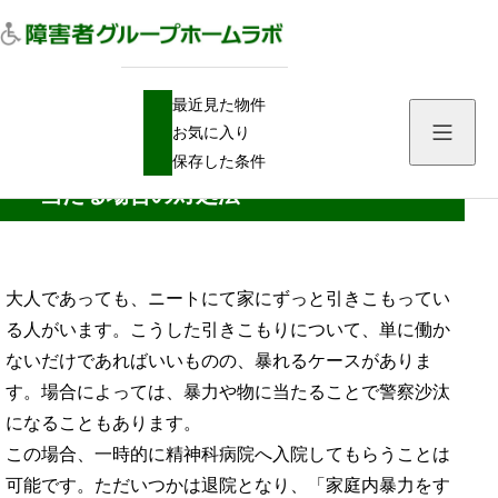
H
障害者グループホーム
最近見た物件
O
引きこもり・ニートの暴力：暴れる・物に当たる場合の対処法
M
お気に入り
E
引きこもり・ニートの暴力：暴れる・物に
保存した条件
当たる場合の対処法
大人であっても、ニートにて家にずっと引きこもってい
る人がいます。こうした引きこもりについて、単に働か
ないだけであればいいものの、暴れるケースがありま
す。場合によっては、暴力や物に当たることで警察沙汰
になることもあります。
この場合、一時的に精神科病院へ入院してもらうことは
可能です。ただいつかは退院となり、「家庭内暴力をす