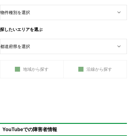
役所で障害福祉サービスに申し込む
強度行動障害・他害ありの受け入れ先を日本全国で
探す
他害や物に当たる家庭内暴力の大人を施設に預ける
探したいエリアを選ぶ
地域から探す
沿線から探す
YouTubeでの障害者情報