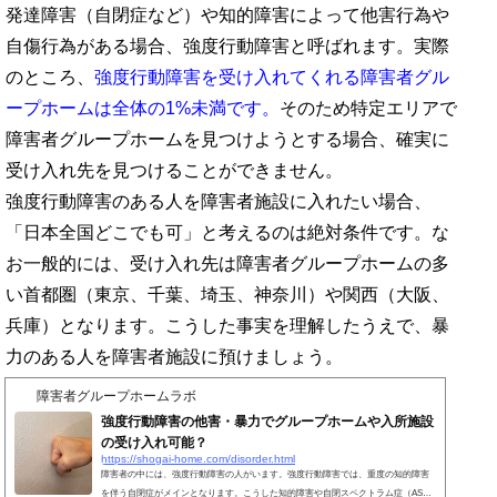
発達障害（自閉症など）や知的障害によって他害行為や
自傷行為がある場合、強度行動障害と呼ばれます。実際
のところ、
強度行動障害を受け入れてくれる障害者グル
ープホームは全体の1%未満です。
そのため特定エリアで
障害者グループホームを見つけようとする場合、確実に
受け入れ先を見つけることができません。
強度行動障害のある人を障害者施設に入れたい場合、
「日本全国どこでも可」と考えるのは絶対条件です。な
お一般的には、受け入れ先は障害者グループホームの多
い首都圏（東京、千葉、埼玉、神奈川）や関西（大阪、
兵庫）となります。こうした事実を理解したうえで、暴
力のある人を障害者施設に預けましょう。
障害者グループホームラボ
強度行動障害の他害・暴力でグループホームや入所施設
の受け入れ可能？
https://shogai-home.com/disorder.html
障害者の中には、強度行動障害の人がいます。強度行動障害では、重度の知的障害
を伴う自閉症がメインとなります。こうした知的障害や自閉スペクトラム症（AS