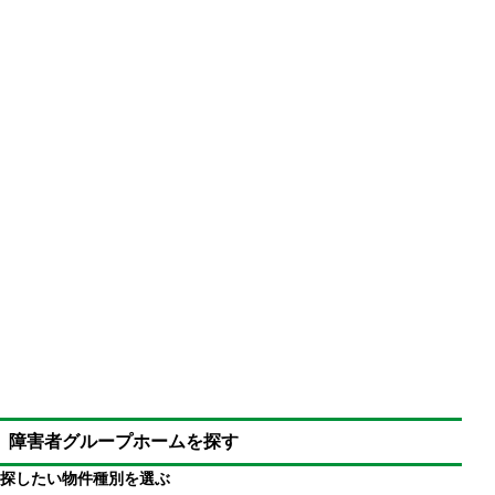
病気によって引きこもりは暴力をふるう
家庭内暴力で家族は不幸になる
障害者グループホームを探す
警察を呼び、精神科病院へ行く人は多い
解決策は障害者グループホームの利用
探したい物件種別を選ぶ