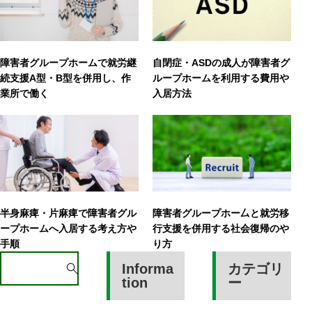
障害者グループホームで就労継
自閉症・ASDの成人が障害者グ
続支援A型・B型を併用し、作
ループホームを利用する費用や
業所で働く
入居方法
半身麻痺・片麻痺で障害者グル
障害者グループホー厶と就労移
ープホームへ入居する考え方や
行支援を併用する社会復帰のや
手順
り方
S
Informa
カテゴリ
e
tion
ー
a