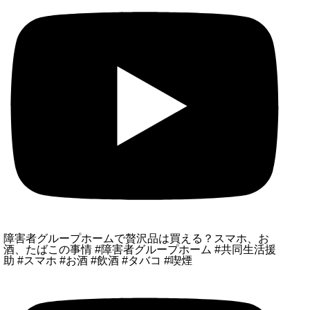
障害者グループホームで贅沢品は買える？スマホ、お
酒、たばこの事情 #障害者グループホーム #共同生活援
助 #スマホ #お酒 #飲酒 #タバコ #喫煙