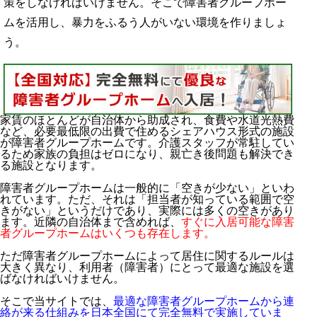
策をしなければいけません。そこで障害者グループホー
ムを活用し、暴力をふるう人がいない環境を作りましょ
う。
家賃のほとんどが自治体から助成され、食費や水道光熱費
など、必要最低限の出費で住めるシェアハウス形式の施設
が障害者グループホームです。介護スタッフが常駐してい
るため家族の負担はゼロになり、親亡き後問題も解決でき
る施設となります。
障害者グループホームは一般的に「空きが少ない」といわ
れています。ただ、それは「担当者が知っている範囲で空
きがない」というだけであり、実際には多くの空きがあり
ます。近隣の自治体まで含めれば、
すぐに入居可能な障害
者グループホームはいくつも存在します。
ただ障害者グループホームによって居住に関するルールは
大きく異なり、利用者（障害者）にとって最適な施設を選
ばなければいけません。
そこで当サイトでは、
最適な障害者グループホームから連
絡が来る仕組みを日本全国にて完全無料で実施していま