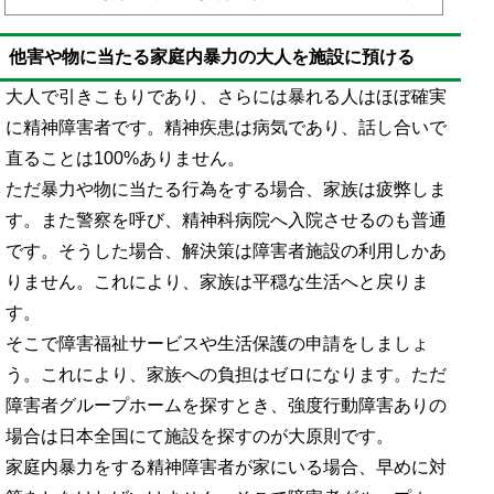
D）、発達障害が背景にある人について、強度行動障害がある場合、親族は施設にて
生活してもらいたいと考えるのが普通です。ただ、強度行動障害の場合はなかなか
他害や物に当たる家庭内暴力の大人を施設に預ける
受け入れ施設が存在しないのが実情です。自傷行為や物を壊すなど、周囲の人に影
響を与える行動が多いからです。そのため、「強度行動障害であっても受け入れ可
能な施設を探す方法」を理解するなど、事前に注意点を学ぶ...
大人で引きこもりであり、さらには暴れる人はほぼ確実
に精神障害者です。精神疾患は病気であり、話し合いで
直ることは100%ありません。
ただ暴力や物に当たる行為をする場合、家族は疲弊しま
す。また警察を呼び、精神科病院へ入院させるのも普通
です。そうした場合、解決策は障害者施設の利用しかあ
りません。これにより、家族は平穏な生活へと戻りま
す。
そこで障害福祉サービスや生活保護の申請をしましょ
う。これにより、家族への負担はゼロになります。ただ
障害者グループホームを探すとき、強度行動障害ありの
場合は日本全国にて施設を探すのが大原則です。
家庭内暴力をする精神障害者が家にいる場合、早めに対