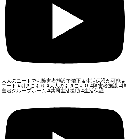
大人のニートでも障害者施設で矯正＆生活保護が可能 #
ニート #引きこもり #大人の引きこもり #障害者施設 #障
害者グループホーム #共同生活援助 #生活保護