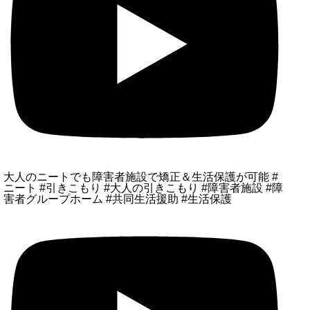
大人のニートでも障害者施設で矯正＆生活保護が可能 #
ニート #引きこもり #大人の引きこもり #障害者施設 #障
害者グループホーム #共同生活援助 #生活保護