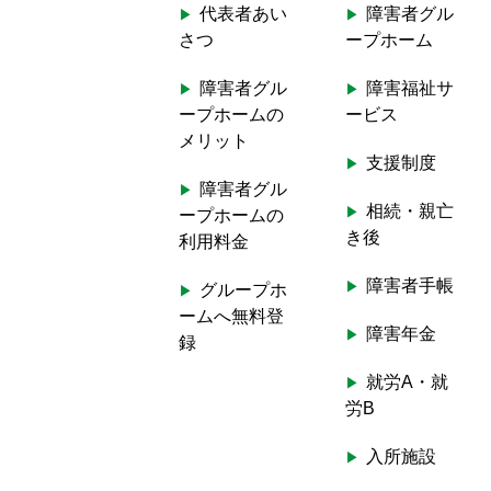
代表者あい
障害者グル
c
さつ
ープホーム
h
f
障害者グル
障害福祉サ
o
ープホームの
ービス
r
メリット
:
支援制度
障害者グル
相続・親亡
ープホームの
き後
利用料金
障害者手帳
グループホ
ームへ無料登
障害年金
録
就労A・就
労B
入所施設