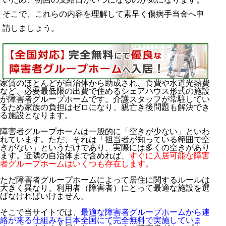
そこで、これらの内容を理解して素早く傷病手当金へ申
請しましょう。
家賃のほとんどが自治体から助成され、食費や水道光熱費
など、必要最低限の出費で住めるシェアハウス形式の施設
が障害者グループホームです。介護スタッフが常駐してい
るため家族の負担はゼロになり、親亡き後問題も解決でき
る施設となります。
障害者グループホームは一般的に「空きが少ない」といわ
れています。ただ、それは「担当者が知っている範囲で空
きがない」というだけであり、実際には多くの空きがあり
ます。近隣の自治体まで含めれば、
すぐに入居可能な障害
者グループホームはいくつも存在します。
ただ障害者グループホームによって居住に関するルールは
大きく異なり、利用者（障害者）にとって最適な施設を選
ばなければいけません。
そこで当サイトでは、
最適な障害者グループホームから連
絡が来る仕組みを日本全国にて完全無料で実施していま