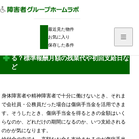
H
傷病手当金
最近見た物件
O
傷病手当金の金額や期間、支給日はどうなる？標準報酬月額の残業代や初回支給
M
日など
お気に入り
E
保存した条件
傷病手当金の金額や期間、支給日はどうな
る？標準報酬月額の残業代や初回支給日な
ど
身体障害者や精神障害者で十分に働けないとき、それま
で会社員・公務員だった場合は傷病手当金を活用できま
す。そうしたとき、傷病手当金を得るときの金額はいく
らなのか、どれだけの期間になるのか、いつ支給される
のかが気になります。