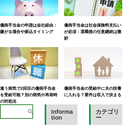
傷病手当金の申請は会社経由：
傷病手当金は社会保険料支払い
嫌がる場合や振込タイミング
が必須：退職後の任意継続は微
妙
違う病気で2回目の傷病手当金
傷病手当金の受給中に夫の扶養
を受給可能？別の病気や再発時
に入れる？要件は収入で決まる
の対処法
S
Informa
カテゴリ
e
tion
ー
a
r