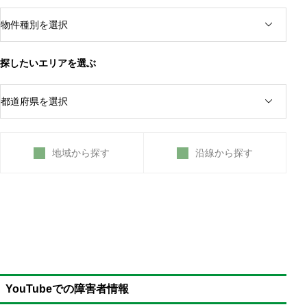
探したいエリアを選ぶ
地域から探す
沿線から探す
給料の3分の2を得られる傷病手当金
残業代を含めて支給される計算方法
標準報酬月額にボーナス（賞与）は含まれるのか？
YouTubeでの障害者情報
1年6か月にわたって支給される