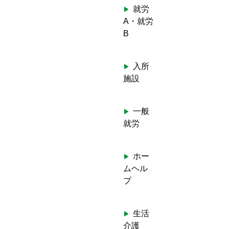
就労
A・就労
B
入所
施設
一般
就労
ホー
ムヘル
プ
生活
介護