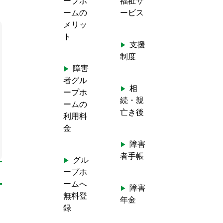
ープホ
福祉サ
ームの
ービス
メリッ
ト
支援
制度
障害
者グル
相
ープホ
続・親
ームの
亡き後
利用料
金
障害
者手帳
グル
ープホ
ームへ
障害
無料登
年金
録