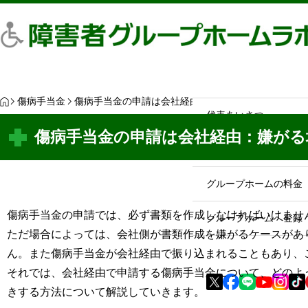
最近見た物件
お気に入り
保存し
HOME
HOME
代表あいさつ
H
傷病手当金
傷病手当金の申請は会社経由：嫌がる場合や振込タイ
O
代表あいさつ
M
E
傷病手当金の申請は会社経由：嫌がる
グループホームの利点
グループホームの料金
傷病手当金の申請では、必ず書類を作成しなければいけませ
グループホームへ登録
ただ場合によっては、会社側が書類作成を嫌がるケースがあ
ん。また傷病手当金が会社経由で振り込まれることもあり、
それでは、会社経由で申請する傷病手当金について、どのよ
きする方法について解説していきます。