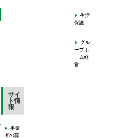
生活
保護
グル
ープホ
ーム経
営
サイ
ト情
報
事業
者の募