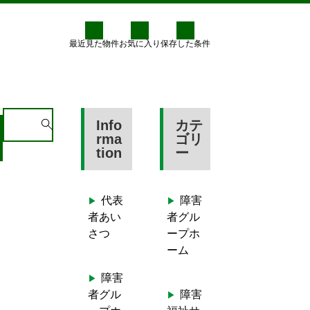
最近見た物件
お気に入り
保存した条件
料金
グループホームへ登録
S
Info
カテ
e
rma
ゴリ
tion
ー
a
r
c
代表
障害
h
者あい
者グル
f
さつ
ープホ
o
ーム
r
:
障害
者グル
障害