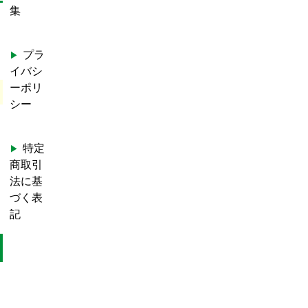
集
プラ
イバシ
ーポリ
シー
特定
商取引
法に基
づく表
記