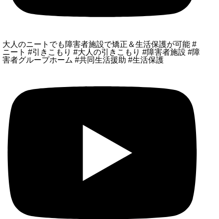
大人のニートでも障害者施設で矯正＆生活保護が可能 #
ニート #引きこもり #大人の引きこもり #障害者施設 #障
害者グループホーム #共同生活援助 #生活保護