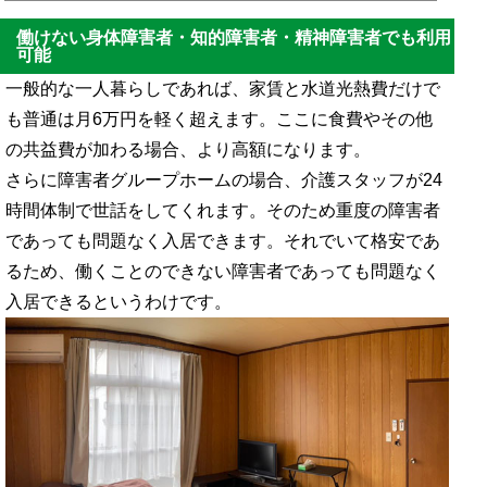
にしても「いくらかかるのか？」と疑問に思います。実際のところ、障害者グルー
プホームは実家暮らしよりも安く生活できるケースが多いです。これは、国や自治
働けない身体障害者・知的障害者・精神障害者でも利用
体から補助が出されるからです。そのため必要な支払金額は非常に低いです。これ
可能
は初期費用・入居費用についても同様です。通常だと敷金・礼金を取られることが
ないため、いまお金がない人であっても問題なく入居でき...
一般的な一人暮らしであれば、家賃と水道光熱費だけで
も普通は月6万円を軽く超えます。ここに食費やその他
の
共益費が加わる場合、より高額になります。
さらに障害者グループホームの場合、介護スタッフが24
時間体制で世話をしてくれます。そのため重度の障害者
であっても問題なく入居できます。それでいて格安であ
るため、働くことのできない障害者であっても問題なく
入居できるというわけです。