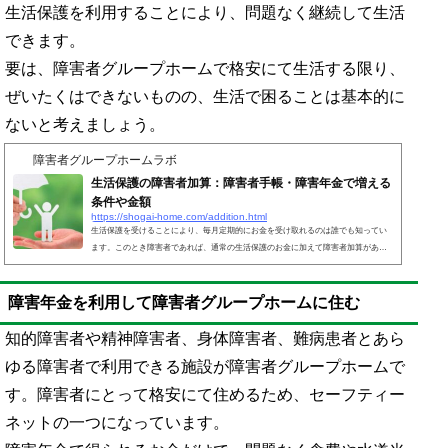
生活保護を利用することにより、問題なく継続して生活
できます。
要は、障害者グループホームで格安にて生活する限り、
ぜいたくはできないものの、生活で困ることは基本的に
ないと考えましょう。
障害者グループホームラボ
生活保護の障害者加算：障害者手帳・障害年金で増える
条件や金額
https://shogai-home.com/addition.html
生活保護を受けることにより、毎月定期的にお金を受け取れるのは誰でも知ってい
ます。このとき障害者であれば、通常の生活保護のお金に加えて障害者加算があ
り、より多くのお金を受け取れるようになります。障害者の中でも、重度や中度の
人で障害者加算があります。このときの基準は障害者手帳や障害年金の等級となり
障害年金を利用して障害者グループホームに住む
ます。また、障害の程度によって加算額は異なります。申請しないと障害者加算を
得ることができません。そのため多くのお金を得るための条件を知り、早めに申請
する必要があります。障害者はどうしても多くのお金が必要...
知的障害者や精神障害者、身体障害者、難病患者とあら
ゆる障害者で利用できる施設が障害者グループホームで
す。障害者にとって格安にて住めるため、セーフティー
ネットの一つになっています。