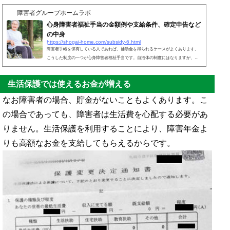
障害者グループホームラボ
心身障害者福祉手当の金額例や支給条件、確定申告など
の中身
https://shogai-home.com/subsidy-6.html
障害者手帳を保有している人であれば、補助金を得られるケースがよくあります。
こうした制度の一つが心身障害者福祉手当です。自治体の制度にはなりますが、心
身障害者福祉手当に申し込むことで、障害者手帳を保有している人はお金を得るこ
とができます。自治体によっては、重度の障害者でなくても問題なく支給対象であ
生活保護では使えるお金が増える
ることはよくあります。住んでいる地域によって内容は変わりますが、多くの人で
利用できます。特別障害者手当よりも金額は少ないものの、それでも障害者手帳の
なお障害者の場合、貯金がないこともよくあります。こ
保有によってお金を得られるのは優れています。それでは...
の場合であっても、障害者は生活費を心配する必要があ
りません。生活保護を利用することにより、障害年金よ
りも高額なお金を支給してもらえるからです。