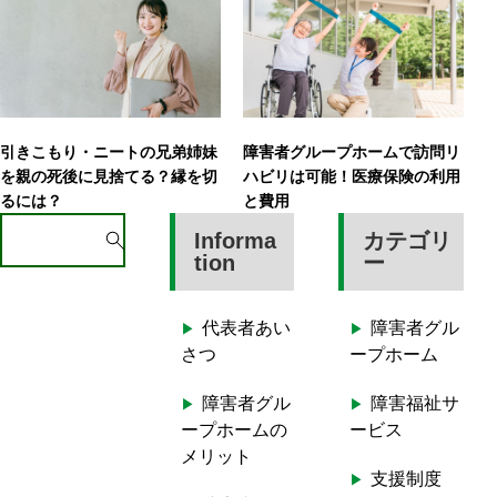
引きこもり・ニートの兄弟姉妹
障害者グループホームで訪問リ
を親の死後に見捨てる？縁を切
ハビリは可能！医療保険の利用
るには？
と費用
S
Informa
カテゴリ
e
tion
ー
a
r
代表者あい
障害者グル
c
さつ
ープホーム
h
f
障害者グル
障害福祉サ
o
ープホームの
ービス
r
メリット
:
支援制度