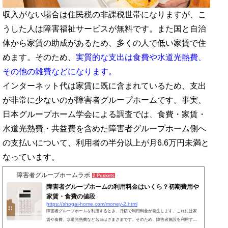
収入がない場合は住民税の非課税世帯になりますが、こ
うした人は障害福祉サービスが無料です。また国と自治
体から家賃の助成があるため、多くの人で低い家賃で住
めます。そのため、
実質的な支出は食費や水道光熱費、
その他の雑費などになります。
インターネット代は家賃に既に含まれているため、支出
が非常に少ないのが障害者グループホームです。事実、
日本グループホーム学会による調査では、食費・家賃・
水道光熱費・共益費を含めた障害者グループホーム側へ
の支払いについて、利用者の
半分以上が月6.6万円未満と
なっています。
障害者グループホームラボ
2 Pockets
障害者グループホームの利用料金はいくら？初期費用や
家賃・食費の値段
https://shogai-home.com/money-2.html
障害者グループホームを利用するとき、月額で利用料金が発生します。これには家
賃や食費、水道光熱費など名目はさまざまです。そのため、障害者施設を利用する