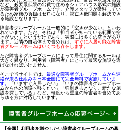
など、必要最低限の出費で住めるシェアハウス形式の施設
が障害者グループホームです。介護スタッフが常駐してい
るため家族の負担はゼロになり、親亡き後問題も解決でき
る施設となります。
障害者グループホームは一般的に「空きが少ない」といわ
れています。ただ、それは「担当者が知っている範囲で空
きがない」というだけであり、実際には多くの空きがあり
ます。近隣の自治体まで含めれば、
すぐに入居可能な障害
者グループホームはいくつも存在します。
ただ障害者グループホームによって居住に関するルールは
大きく異なり、利用者（障害者）にとって最適な施設を選
ばなければいけません。
そこで当サイトでは、
最適な障害者グループホームから連
絡が来る仕組みを日本全国にて完全無料で実施していま
す。
「いますぐ入居したい」「いまの障害者グループホー
ムから他の施設へ移りたい」「強制退去となり、新たな施
設を探している」など、軽度から重度の障害者を含めてあ
らゆる方に対応しています。
障害者グループホームは支出が非常に少ない
働けない身体障害者・知的障害者・精神障害者でも
利用可能
利用者のほとんどは障害年金の受給者
【全国】利用者を増やしたい障害者グループホームの募