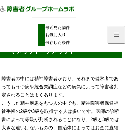
H
障害者手帳
最近見た物件
O
精神障害者保健福祉手帳の2級と3級の違いやメリット・デメリット
M
お気に入り
E
精神障害者保健福祉手帳の2級と3級の違い
保存した条件
やメリット・デメリット
障害者の中には精神障害者がおり、それまで健常者であ
ってもうつ病や統合失調症などの病気によって障害者判
定されることはよくあります。
こうした精神疾患をもつ人の中でも、精神障害者保健福
祉手帳の2級や3級を取得する人は多いです。医師の診断
書によって等級が判断されることになり、2級と3級では
大きな違いはないものの、自治体によってはお金に直結