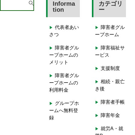
S
Informa
カテゴリ
e
tion
ー
a
r
代表者あい
障害者グル
c
さつ
ープホーム
h
f
障害者グル
障害福祉サ
o
ープホームの
ービス
r
メリット
:
支援制度
障害者グル
相続・親亡
ープホームの
き後
利用料金
障害者手帳
グループホ
ームへ無料登
障害年金
録
就労A・就