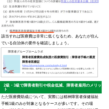
該当すれば医療費は非常に低くなるため、あなたが住ん
でいる自治体の要件を確認しましょう。
障害者グループホームラボ
障害者医療費助成制度の医療費割引：障害者手帳の重度
障害者医療証
https://shogai-home.com/subsidy-4.html
障害者の場合、低年収になりがちにも関わらず医療費の支払いが必要な人が多いで
す。そのため、障害者手帳をもつ人にはさまざまな助成制度があります。この中で
も、重度の障害者では障害者医療費助成制度を利用できます。重度障害者医療証
（障害者医療証）を交付してもらうことにより、ほとんど医療費の支払いなしに障
2級・3級で障害者割引や税金低減、障害者雇用のメリッ
害者は医療を受けることができるのです。この制度により、薬代や訪問看護を含め
ト
て負担が軽くなります。ただ所得制限があるため、すべての世帯が利用できるわけ
ではありません。それでは、どのように障害者医療費助成制...
ただ医療費助成について、実際には精神障害者保健福祉
手帳1級のみが対象となるケースが多いです。その場