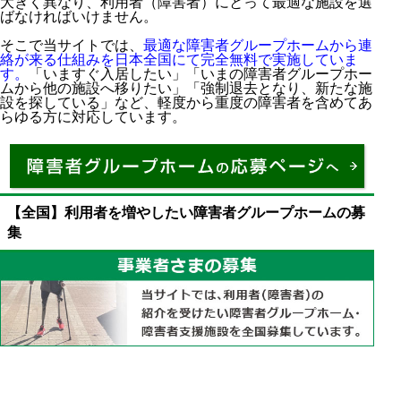
大きく異なり、利用者（障害者）にとって最適な施設を選
ばなければいけません。
そこで当サイトでは、
最適な障害者グループホームから連
絡が来る仕組みを日本全国にて完全無料で実施していま
す。
「いますぐ入居したい」「いまの障害者グループホー
ムから他の施設へ移りたい」「強制退去となり、新たな施
設を探している」など、軽度から重度の障害者を含めてあ
らゆる方に対応しています。
【全国】利用者を増やしたい障害者グループホームの募
集
精神障害者保健福祉手帳は1級・2級・3級の等級があ
る
医師の診断書によって判断される
1級・2級・3級で生活実態はどう違うのか
自治体によっては障害者医療費助成制度を利用できる