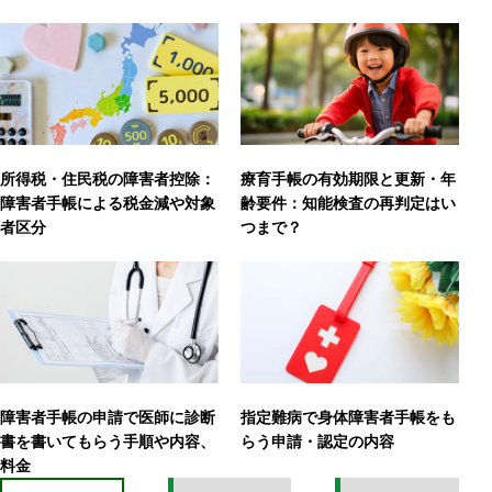
所得税・住民税の障害者控除：
療育手帳の有効期限と更新・年
障害者手帳による税金減や対象
齢要件：知能検査の再判定はい
者区分
つまで？
障害者手帳の申請で医師に診断
指定難病で身体障害者手帳をも
書を書いてもらう手順や内容、
らう申請・認定の内容
料金