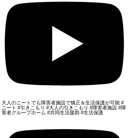
大人のニートでも障害者施設で矯正＆生活保護が可能 #
ニート #引きこもり #大人の引きこもり #障害者施設 #障
害者グループホーム #共同生活援助 #生活保護