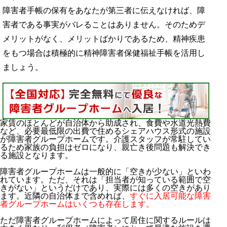
障害者手帳の保有をあなたが第三者に伝えなければ、障
害者である事実がバレることはありません。そのためデ
メリットがなく、メリットばかりであるため、精神疾患
をもつ場合は積極的に精神障害者保健福祉手帳を活用し
ましょう。
家賃のほとんどが自治体から助成され、食費や水道光熱費
など、必要最低限の出費で住めるシェアハウス形式の施設
が障害者グループホームです。介護スタッフが常駐してい
るため家族の負担はゼロになり、親亡き後問題も解決でき
る施設となります。
障害者グループホームは一般的に「空きが少ない」といわ
れています。ただ、それは「担当者が知っている範囲で空
きがない」というだけであり、実際には多くの空きがあり
ます。近隣の自治体まで含めれば、
すぐに入居可能な障害
者グループホームはいくつも存在します。
ただ障害者グループホームによって居住に関するルールは