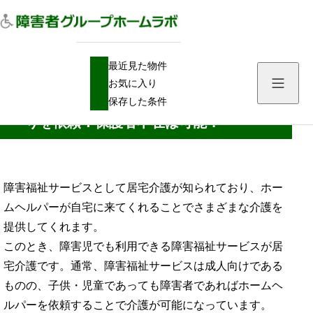
H
ホームヘルプ
最近見た物件
O
居宅介護で子供・障害児の身体介護や見守りを依頼：保護者不在は可能？
M
お気に入り
E
居宅介護で子供・障害児の身体介護や見守
保存した条件
りを依頼：保護者不在は可能？
障害福祉サービスとして居宅介護が知られており、ホー
ムヘルパーが自宅に来てくれることでさまざまな介護を
提供してくれます。
このとき、障害児でも利用できる障害福祉サービスが居
宅介護です。通常、障害福祉サービスは成人向けである
ものの、子供・児童であっても障害者であればホームヘ
ルパーを依頼することで介護が可能になっています。