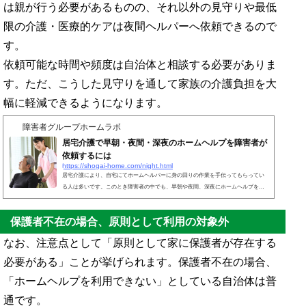
は親が行う必要があるものの、それ以外の見守りや最低
限の介護・医療的ケアは夜間ヘルパーへ依頼できるので
す。
依頼可能な時間や頻度は自治体と相談する必要がありま
す。ただ、こうした見守りを通して家族の介護負担を大
幅に軽減できるようになります。
障害者グループホームラボ
居宅介護で早朝・夜間・深夜のホームヘルプを障害者が
依頼するには
https://shogai-home.com/night.html
居宅介護により、自宅にてホームヘルパーに身の回りの作業を手伝ってもらってい
る人は多いです。このとき障害者の中でも、早朝や夜間、深夜にホームヘルプを依
頼したいと考える人がいます。障害者向けの障害福祉サービスについて、通常は朝
から夕方までのサービス提供になります。ただホームヘルプについて、夜間に対応
保護者不在の場合、原則として利用の対象外
している事業所を見つけることができれば、早朝・夜間・深夜であっても依頼でき
ます。このとき、費用が通常よりも高めになります。夜間のホームヘルパー依頼に
なお、注意点として「原則として家に保護者が存在する
ついて、通常とは異なるので事前に理解しなければいけな...
必要がある」ことが挙げられます。保護者不在の場合、
「ホームヘルプを利用できない」としている自治体は普
通です。