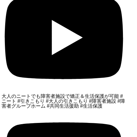
大人のニートでも障害者施設で矯正＆生活保護が可能 #
ニート #引きこもり #大人の引きこもり #障害者施設 #障
害者グループホーム #共同生活援助 #生活保護