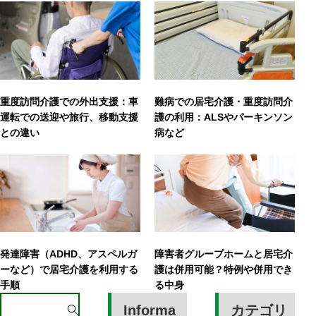
重度訪問介護での外出支援：車
難病での居宅介護・重度訪問介
運転での送迎や旅行、移動支援
護の利用：ALSやパーキンソン
との違い
病など
発達障害（ADHD、アスペルガ
障害者グループホームと居宅介
ーなど）で居宅介護を利用する
護は併用可能？特例や併用でき
手順
る中身
S
Informa
カテゴリ