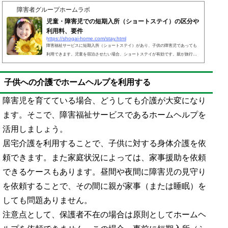
障害者グループホームラボ
児童・障害児での短期入所（ショートステイ）の区分や
利用料、要件
https://shogai-home.com/stay.html
障害福祉サービスに短期入所（ショートステイ）があり、子供の障害児であっても
利用できます。児童を宿泊させたい場合、ショートステイが有効です。親が旅行・
冠婚葬祭へ出かけたり、病院へ入院したりするとき、障害児を家に放置するわけに
はいきません。そこで、短期入所が役に立つのです。障害福祉サービス受給者証を
子供への介護でホームヘルプを利用する
入手した後、ショートステイを提供する事業者と契約すれば利用できます。ただ実
際には1～2か月ほど前から予約する必要があるなど、ホテルのようにすぐ予約でき
るわけではありません。また、料金もかかります。短期入...
障害児を育てている場合、どうしても介護が大変になり
ます。そこで、障害福祉サービスであるホームヘルプを
活用しましょう。
居宅介護を利用することで、子供に対する身体介護を依
頼できます。また家庭状況によっては、家事援助を依頼
できるケースもあります。昼間や夜間に障害児の見守り
を依頼することで、その間に親が家事（または睡眠）を
しても問題ありません。
注意点として、保護者不在の場合は原則としてホームヘ