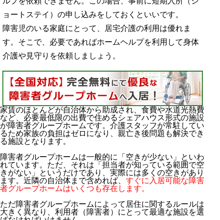
ルプを依頼できません。この場合、事前に短期入所（シ
ョートステイ）の申し込みをしておくといいです。
障害児のいる家庭にとって、居宅介護の利用は優れま
す。そこで、必要であればホームヘルプを利用して身体
介護や見守りを依頼しましょう。
家賃のほとんどが自治体から助成され、食費や水道光熱費
など、必要最低限の出費で住めるシェアハウス形式の施設
が障害者グループホームです。介護スタッフが常駐してい
るため家族の負担はゼロになり、親亡き後問題も解決でき
る施設となります。
障害者グループホームは一般的に「空きが少ない」といわ
れています。ただ、それは「担当者が知っている範囲で空
きがない」というだけであり、実際には多くの空きがあり
ます。近隣の自治体まで含めれば、
すぐに入居可能な障害
者グループホームはいくつも存在します。
ただ障害者グループホームによって居住に関するルールは
大きく異なり、利用者（障害者）にとって最適な施設を選
ばなければいけません。