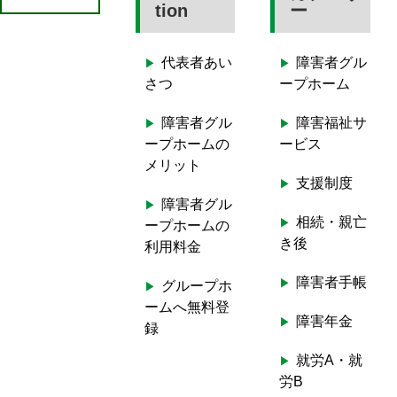
e
tion
ー
a
r
代表者あい
障害者グル
c
さつ
ープホーム
h
f
障害者グル
障害福祉サ
o
ープホームの
ービス
r
メリット
:
支援制度
障害者グル
相続・親亡
ープホームの
き後
利用料金
障害者手帳
グループホ
ームへ無料登
障害年金
録
就労A・就
労B