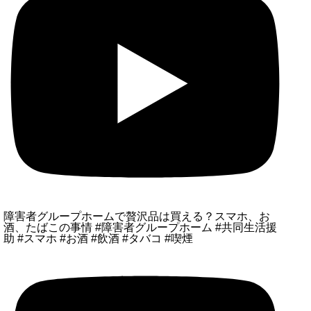
障害者グループホームで贅沢品は買える？スマホ、お
酒、たばこの事情 #障害者グループホーム #共同生活援
助 #スマホ #お酒 #飲酒 #タバコ #喫煙