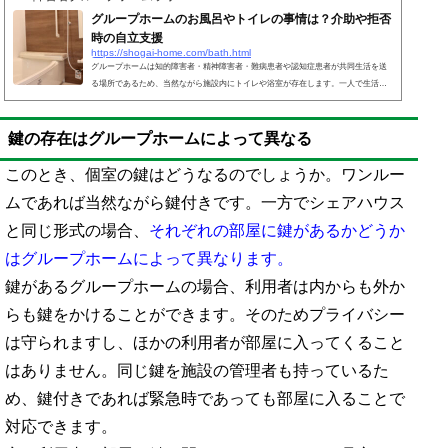
グループホームのお風呂やトイレの事情は？介助や拒否
時の自立支援
https://shogai-home.com/bath.html
グループホームは知的障害者・精神障害者・難病患者や認知症患者が共同生活を送
る場所であるため、当然ながら施設内にトイレや浴室が存在します。一人で生活す
るには問題があるものの、基本的には自らの意思で行動できる人が入所の対象者で
あるため、こうしたお風呂やトイレの設備は普通です。なお手すりを設けているケ
鍵の存在はグループホームによって異なる
ースはよくあり、障害者に配慮した構造になっています。このとき、介護施設なの
で入浴介助やトイレ介助を手伝ってもらうことは可能です。また利用者による入浴
拒否はよくあるものの、可能な限り自立を促すのもグルー...
このとき、個室の鍵はどうなるのでしょうか。ワンルー
ムであれば当然ながら鍵付きです。一方でシェアハウス
と同じ形式の場合、
それぞれの部屋に鍵があるかどうか
はグループホームによって異なります。
鍵があるグループホームの場合、利用者は内からも外か
らも鍵をかけることができます。そのためプライバシー
は守られますし、ほかの利用者が部屋に入ってくること
はありません。同じ鍵を施設の管理者も持っているた
め、鍵付きであれば緊急時であっても部屋に入ることで
対応できます。