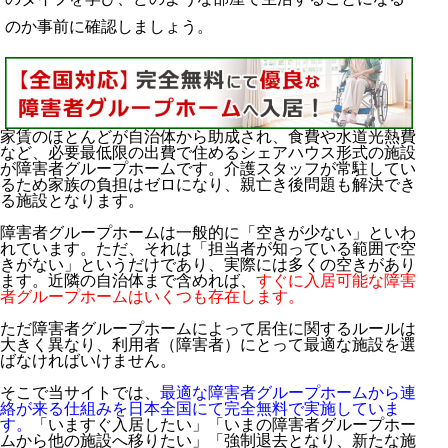
のか事前に確認しましょう。
家賃のほとんどが自治体から助成され、食費や水道光熱費
など、必要最低限の出費で住めるシェアハウス形式の施設
が障害者グループホームです。介護スタッフが常駐してい
るため家族の負担はゼロになり、親亡き後問題も解決でき
る施設となります。
障害者グループホームは一般的に「空きが少ない」といわ
れています。ただ、それは「担当者が知っている範囲で空
きがない」というだけであり、実際には多くの空きがあり
ます。近隣の自治体まで含めれば、
すぐに入居可能な障害
者グループホームはいくつも存在します。
ただ障害者グループホームによって居住に関するルールは
大きく異なり、利用者（障害者）にとって最適な施設を選
ばなければいけません。
そこで当サイトでは、
最適な障害者グループホームから連
絡が来る仕組みを日本全国にて完全無料で実施していま
す。
「いますぐ入居したい」「いまの障害者グループホー
ムから他の施設へ移りたい」「強制退去となり、新たな施