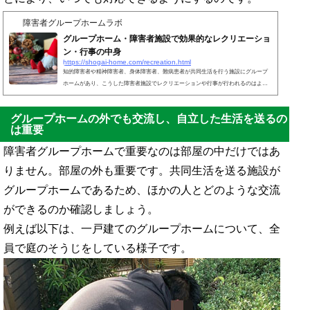
障害者グループホームラボ
グループホーム・障害者施設で効果的なレクリエーショ
ン・行事の中身
https://shogai-home.com/recreation.html
知的障害者や精神障害者、身体障害者、難病患者が共同生活を行う施設にグループ
ホームがあり、こうした障害者施設でレクリエーションや行事が行われるのはよく
あります。レクリエーションや行事を通すことにより、ほかの人とコミュニケーシ
ョンを取ることができます。グループホームは共同生活をする場であるため、一人
グループホームの外でも交流し、自立した生活を送るの
で引きこもるのではなく、ほかの人と触れ合うことで自立できるようにするので
は重要
す。また、遊びのようなレクリエーションは必ずしも必要ではなく、そうじなどを
障害者自身で行えるように日常的に支援することも重要です...
障害者グループホームで重要なのは部屋の中だけではあ
りません。部屋の外も重要です。共同生活を送る施設が
グループホームであるため、ほかの人とどのような交流
ができるのか確認しましょう。
例えば以下は、一戸建てのグループホームについて、全
員で庭のそうじをしている様子です。