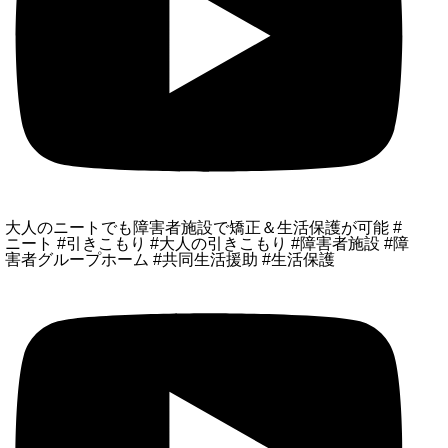
大人のニートでも障害者施設で矯正＆生活保護が可能 #
ニート #引きこもり #大人の引きこもり #障害者施設 #障
害者グループホーム #共同生活援助 #生活保護