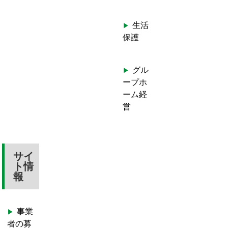
生活
保護
グル
ープホ
ーム経
営
サイ
ト情
報
事業
者の募