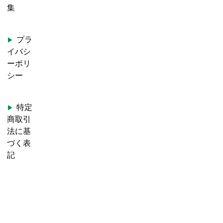
集
プラ
イバシ
ーポリ
シー
特定
商取引
法に基
づく表
記