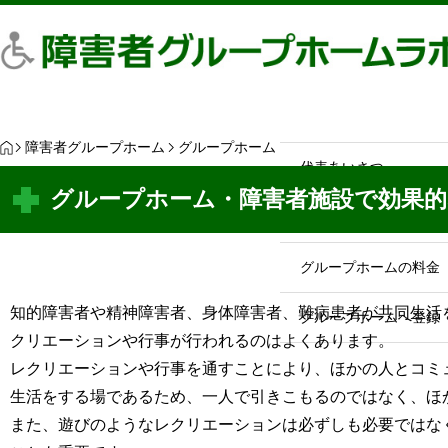
最近見た物件
お気に入り
保存し
HOME
HOME
代表あいさつ
H
障害者グループホーム
グループホーム・障害者施設で効果的なレ
O
代表あいさつ
M
E
グループホーム・障害者施設で効果
グループホームの利点
グループホームの料金
知的障害者や精神障害者、身体障害者、難病患者が共同生活
グループホームへ登録
クリエーションや行事が行われるのはよくあります。
レクリエーションや行事を通すことにより、ほかの人とコミ
生活をする場であるため、一人で引きこもるのではなく、ほ
また、遊びのようなレクリエーションは必ずしも必要ではな