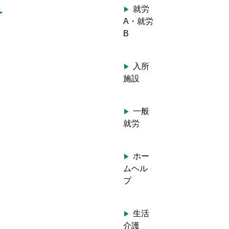
就労
A・就労
B
入所
施設
一般
就労
ホー
ムヘル
プ
生活
介護