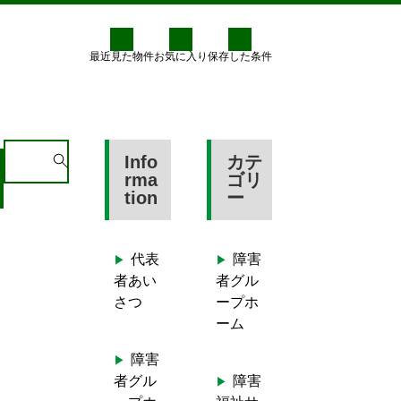
最近見た物件
お気に入り
保存した条件
料金
グループホームへ登録
S
Info
カテ
e
rma
ゴリ
tion
ー
a
r
c
代表
障害
h
者あい
者グル
f
さつ
ープホ
o
ーム
r
:
障害
者グル
障害