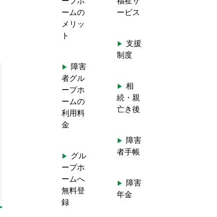
ープホ
福祉サ
ームの
ービス
メリッ
ト
支援
制度
障害
者グル
相
ープホ
続・親
ームの
亡き後
利用料
金
障害
者手帳
グル
ープホ
ームへ
障害
無料登
年金
録