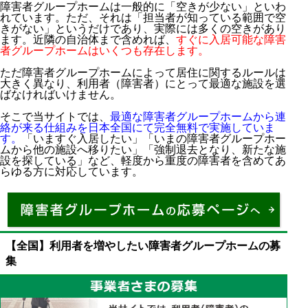
障害者グループホームは一般的に「空きが少ない」といわ
れています。ただ、それは「担当者が知っている範囲で空
きがない」というだけであり、実際には多くの空きがあり
ます。近隣の自治体まで含めれば、
すぐに入居可能な障害
者グループホームはいくつも存在します。
ただ障害者グループホームによって居住に関するルールは
大きく異なり、利用者（障害者）にとって最適な施設を選
ばなければいけません。
そこで当サイトでは、
最適な障害者グループホームから連
絡が来る仕組みを日本全国にて完全無料で実施していま
す。
「いますぐ入居したい」「いまの障害者グループホー
ムから他の施設へ移りたい」「強制退去となり、新たな施
設を探している」など、軽度から重度の障害者を含めてあ
らゆる方に対応しています。
パーキンソン病で障害者手帳・障害年金に申し込む
【全国】利用者を増やしたい障害者グループホームの募
集
65歳以上や80歳以上は可能？障害年金は年齢制限あ
り
障害者手帳・障害年金でメリットは大きいがデメリ
ットはない