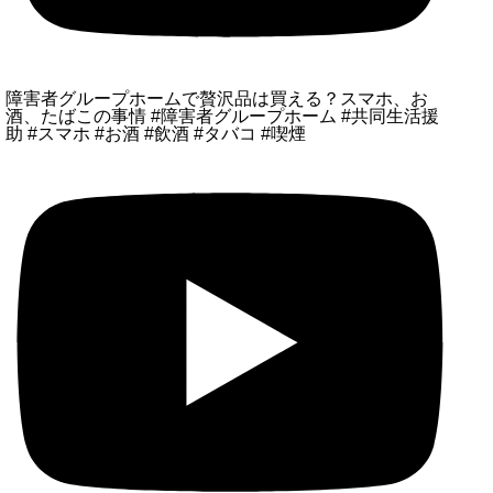
障害者グループホームで贅沢品は買える？スマホ、お
酒、たばこの事情 #障害者グループホーム #共同生活援
助 #スマホ #お酒 #飲酒 #タバコ #喫煙