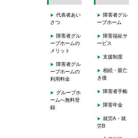
a
r
代表者あい
障害者グル
c
さつ
ープホーム
h
f
障害者グル
障害福祉サ
o
ープホームの
ービス
r
メリット
:
支援制度
障害者グル
相続・親亡
ープホームの
き後
利用料金
障害者手帳
グループホ
ームへ無料登
障害年金
録
就労A・就
労B