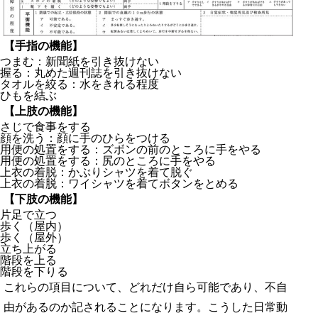
【手指の機能】
つまむ：新聞紙を引き抜けない
握る：丸めた週刊誌を引き抜けない
タオルを絞る：水をきれる程度
ひもを結ぶ
【上肢の機能】
さじで食事をする
顔を洗う：顔に手のひらをつける
用便の処置をする：ズボンの前のところに手をやる
用便の処置をする：尻のところに手をやる
上衣の着脱：かぶりシャツを着て脱ぐ
上衣の着脱：ワイシャツを着てボタンをとめる
【下肢の機能】
片足で立つ
歩く（屋内）
歩く（屋外）
立ち上がる
階段を上る
階段を下りる
これらの項目について、どれだけ自ら可能であり、不自
由があるのか記されることになります。こうした日常動