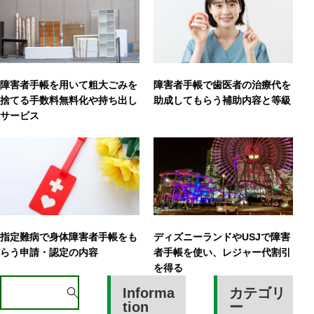
障害者手帳を用いて粗大ごみを
障害者手帳で歯医者の治療代を
捨てる手数料無料化や持ち出し
助成してもらう補助内容と等級
サービス
指定難病で身体障害者手帳をも
ディズニーランドやUSJで障害
らう申請・認定の内容
者手帳を使い、レジャー代割引
を得る
S
Informa
カテゴリ
e
tion
ー