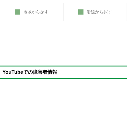
地域から探す
沿線から探す
YouTubeでの障害者情報
難病を含め、身体障害者は障害年金を受給可能
薬物治療を含め、適切に治療している人が対象
認定基準は難病の種類によって異なる
難病の場合の初診日の確定方法