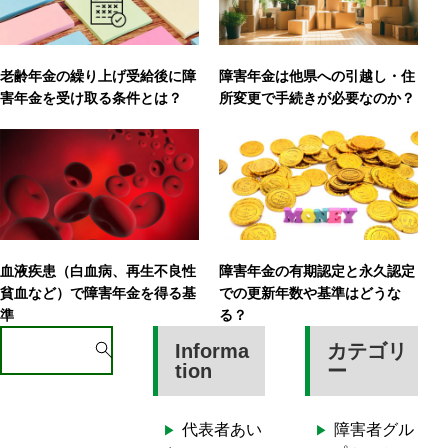
老齢年金の繰り上げ受給後に障
障害年金は他県への引越し・住
害年金を受け取る条件とは？
所変更で手続きが必要なのか？
血液疾患（白血病、再生不良性
障害年金の有期認定と永久認定
貧血など）で障害年金を得る基
での更新年数や基準はどうな
準
る？
S
Informa
カテゴリ
e
tion
ー
a
r
代表者あい
障害者グル
c