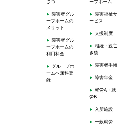
さつ
ープホーム
h
f
障害者グル
障害福祉サ
o
ープホームの
ービス
r
メリット
:
支援制度
障害者グル
相続・親亡
ープホームの
き後
利用料金
障害者手帳
グループホ
ームへ無料登
障害年金
録
就労A・就
労B
入所施設
一般就労