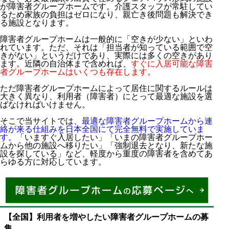
が障害者グループホームです。介護スタッフが常駐してい
るため家族の負担はゼロになり、親亡き後問題も解決でき
る施設となります。
障害者グループホームは一般的に「空きが少ない」といわ
れています。ただ、それは「担当者が知っている範囲で空
きがない」というだけであり、実際には多くの空きがあり
ます。近隣の自治体まで含めれば、
すぐに入居可能な障害
者グループホームはいくつも存在します。
ただ障害者グループホームによって居住に関するルールは
大きく異なり、利用者（障害者）にとって最適な施設を選
ばなければいけません。
そこで当サイトでは、
最適な障害者グループホームから連
絡が来る仕組みを日本全国にて完全無料で実施していま
す。
「いますぐ入居したい」「いまの障害者グループホー
ムから他の施設へ移りたい」「強制退去となり、新たな施
設を探している」など、軽度から重度の障害者を含めてあ
らゆる方に対応しています。
【全国】利用者を増やしたい障害者グループホームの募
集