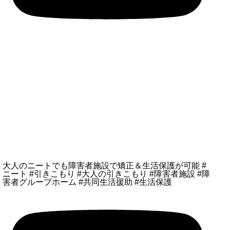
大人のニートでも障害者施設で矯正＆生活保護が可能 #
ニート #引きこもり #大人の引きこもり #障害者施設 #障
害者グループホーム #共同生活援助 #生活保護