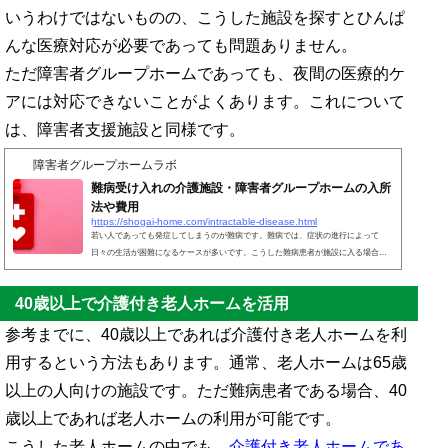
いうわけではないものの、こうした施設を探すとひんぱ
んな医療対応が必要であっても問題ありません。
ただ障害者グループホームであっても、夜間の医療的ケ
アには対応できないことがよくあります。これについて
は、障害者支援施設と同様です。
障害者グループホームラボ
難病受け入れの介護施設・障害者グループホームの入所
法や費用
https://shogai-home.com/intractable-disease.html
若い人であっても発症してしまうのが難病です。難病では、症状の進行によって
日々の生活が困難になるケースが多いです。こうした難病患者が施設に入る場合、
第一選択肢は障害者グループホームです。老人ホームは高齢者向けとなるため、65
歳未満でこうした介護施設を利用する人はほとんどいません。また、老人ホームは
40歳以上で介護付き老人ホームを活用
費用が高額です。そのため、グループホームの利用なのです。なお中には、医療的
ケアが必要な状態になっている人がいるかもしれません。この場合、看護師を雇っ
参考までに、40歳以上であれば介護付き老人ホームを利
ていたり、訪問看護が可能だったりする施設を利用するとい...
用するという方法もあります。通常、老人ホームは65歳
以上の人向けの施設です。ただ難病患者である場合、40
歳以上であれば老人ホームの利用が可能です。
こうした老人ホームの中でも、
介護付き老人ホームであ