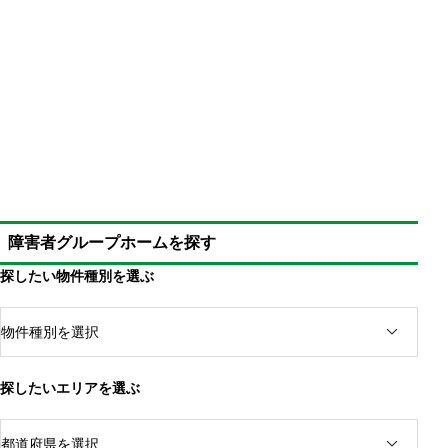
障害者グループホームを探す
探したい物件種別を選ぶ
重度の難病患者は施設入所支援を利用できる
利用料は格安で金銭面の心配は不要
障害者支援施設では看護師がいるため医療的ケアに
対応可能
探したいエリアを選ぶ
障害者グループホームも検討するといい
40歳以上で介護付き老人ホームを活用