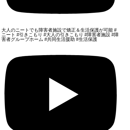
大人のニートでも障害者施設で矯正＆生活保護が可能 #
ニート #引きこもり #大人の引きこもり #障害者施設 #障
害者グループホーム #共同生活援助 #生活保護