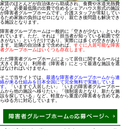
家賃のほとんどが自治体から助成され、食費や水道光熱費
など、必要最低限の出費で住めるシェアハウス形式の施設
が障害者グループホームです。介護スタッフが常駐してい
るため家族の負担はゼロになり、親亡き後問題も解決でき
る施設となります。
障害者グループホームは一般的に「空きが少ない」といわ
れています。ただ、それは「担当者が知っている範囲で空
きがない」というだけであり、実際には多くの空きがあり
ます。近隣の自治体まで含めれば、
すぐに入居可能な障害
者グループホームはいくつも存在します。
ただ障害者グループホームによって居住に関するルールは
大きく異なり、利用者（障害者）にとって最適な施設を選
ばなければいけません。
そこで当サイトでは、
最適な障害者グループホームから連
絡が来る仕組みを日本全国にて完全無料で実施していま
す。
「いますぐ入居したい」「いまの障害者グループホー
ムから他の施設へ移りたい」「強制退去となり、新たな施
設を探している」など、軽度から重度の障害者を含めてあ
らゆる方に対応しています。