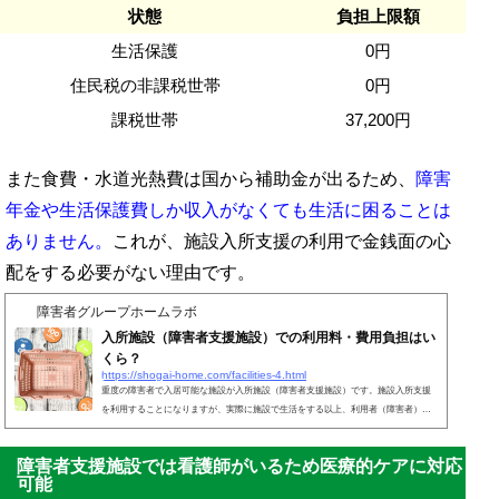
状態
負担上限額
生活保護
0円
住民税の非課税世帯
0円
課税世帯
37,200円
また食費・水道光熱費は国から補助金が出るため、
障害
年金や生活保護費しか収入がなくても生活に困ることは
ありません。
これが、施設入所支援の利用で金銭面の心
配をする必要がない理由です。
障害者グループホームラボ
入所施設（障害者支援施設）での利用料・費用負担はい
くら？
https://shogai-home.com/facilities-4.html
重度の障害者で入居可能な施設が入所施設（障害者支援施設）です。施設入所支援
を利用することになりますが、実際に施設で生活をする以上、利用者（障害者）に
は利用負担があります。つまり、施設利用の費用負担を考慮しなければいけませ
ん。入所施設は格安で利用できます。そのため値段を気にすることなく、障害者で
障害者支援施設では看護師がいるため医療的ケアに対応
あれば問題なく生活できるように設計されています。ただ、どのような費用負担に
可能
なるのか事前に知っておきたいと考えるのは普通です。どのような利用者負担が存