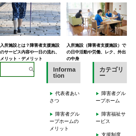
入所施設とは？障害者支援施設
入所施設（障害者支援施設）で
のサービス内容や一日の流れ、
の日中活動や労働、レク、外出
メリット・デメリット
の中身
S
Informa
カテゴリ
e
tion
ー
a
r
代表者あい
障害者グル
c
さつ
ープホーム
h
f
障害者グル
障害福祉サ
o
ープホームの
ービス
r
メリット
:
支援制度