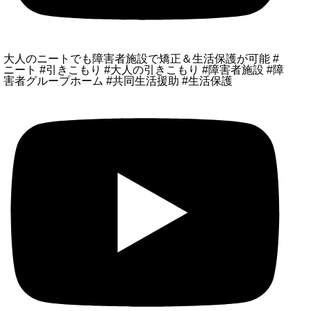
大人のニートでも障害者施設で矯正＆生活保護が可能 #
ニート #引きこもり #大人の引きこもり #障害者施設 #障
害者グループホーム #共同生活援助 #生活保護