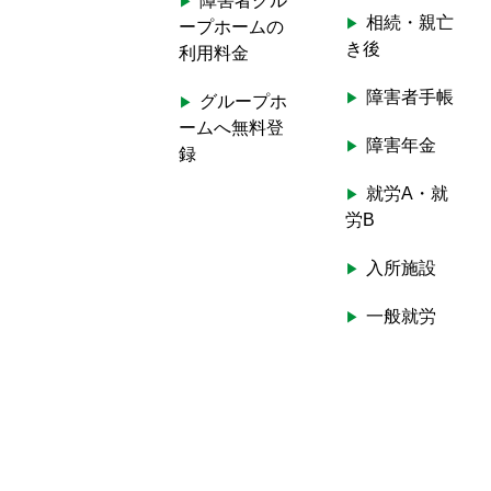
障害者グル
相続・親亡
ープホームの
き後
利用料金
障害者手帳
グループホ
ームへ無料登
障害年金
録
就労A・就
労B
入所施設
一般就労
ホームヘル
プ
生活介護
短期入所