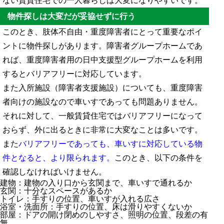
ない賃貸住宅での一人暮らしは大変になりやすいです。
物件探しは大変だが妥協せずに行う
このとき、肢体不自由・重度障害者にとって重要なポイ
ントに物件探しがあります。障害者グループホームであ
れば、重度障害者用の日中支援型グループホームを利用
するとバリアフリーに対応しています。
また入所施設（障害者支援施設）についても、重度障害
者向けの施設なので車いすであっても問題ありません。
それに対して、一般賃貸住宅ではバリアフリーになって
おらず、外に出るときに非常に大変なことは多いです。
また
バリアフリーであっても、車いすに対応している物
件となると、より限られます。
このとき、以下の条件を
確認しなければいけません。
建物：建物の入り口から玄関まで、車いすで通れるか
玄関：十分なスペースがあるか
トイレ：手すりの位置、車いすが入れる広さ
浴室・洗面所：手すりの位置、床は滑りやすくないか
部屋：ドアの開け閉めのしやすさ、照明の位置、段差の有
無