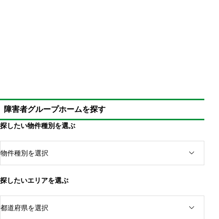
重度障害者（脳性麻痺、脊髄損傷など）の一人暮らし
は大変
通常は障害者グループホームや入所施設の活用
重度訪問介護によって一人暮らしが可能
お金の問題を解決する必要がある
事前にホームヘルプを利用して一人暮らしに慣らす
物件探しは大変だが妥協せずに行う
障害者グループホームを探す
肢体不自由の重度障害者で一人暮らしを行う
探したい物件種別を選ぶ
探したいエリアを選ぶ