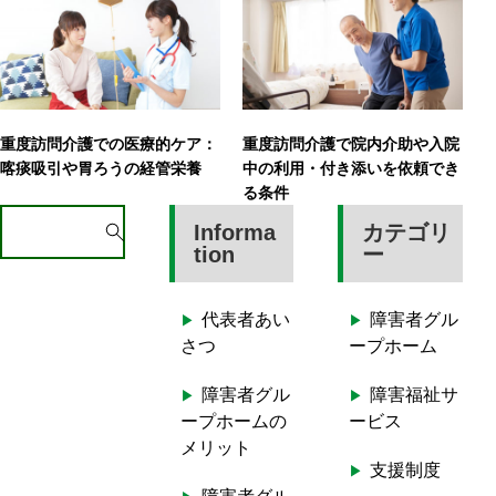
重度訪問介護での医療的ケア：
重度訪問介護で院内介助や入院
喀痰吸引や胃ろうの経管栄養
中の利用・付き添いを依頼でき
る条件
S
Informa
カテゴリ
e
tion
ー
a
r
代表者あい
障害者グル
c
さつ
ープホーム
h
f
障害者グル
障害福祉サ
o
ープホームの
ービス
r
メリット
:
支援制度