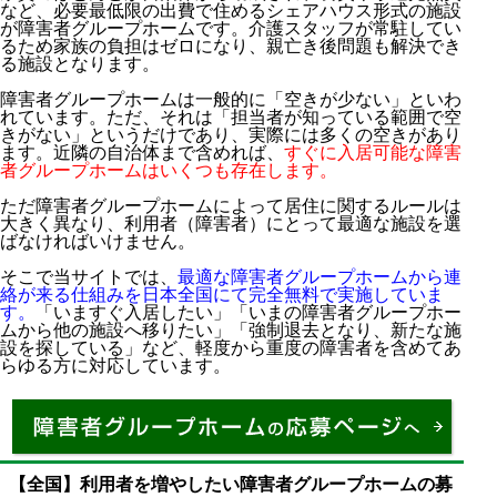
など、必要最低限の出費で住めるシェアハウス形式の施設
が障害者グループホームです。介護スタッフが常駐してい
るため家族の負担はゼロになり、親亡き後問題も解決でき
る施設となります。
障害者グループホームは一般的に「空きが少ない」といわ
れています。ただ、それは「担当者が知っている範囲で空
きがない」というだけであり、実際には多くの空きがあり
ます。近隣の自治体まで含めれば、
すぐに入居可能な障害
者グループホームはいくつも存在します。
ただ障害者グループホームによって居住に関するルールは
大きく異なり、利用者（障害者）にとって最適な施設を選
ばなければいけません。
そこで当サイトでは、
最適な障害者グループホームから連
絡が来る仕組みを日本全国にて完全無料で実施していま
す。
「いますぐ入居したい」「いまの障害者グループホー
ムから他の施設へ移りたい」「強制退去となり、新たな施
設を探している」など、軽度から重度の障害者を含めてあ
らゆる方に対応しています。
【全国】利用者を増やしたい障害者グループホームの募