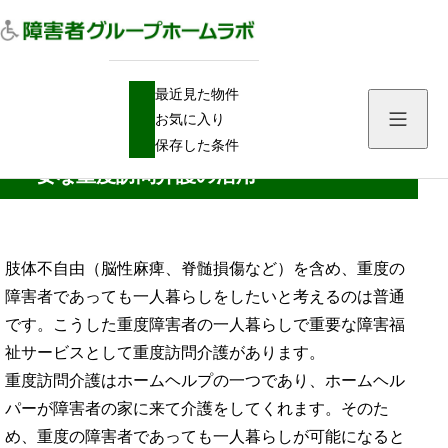
H
ホームヘルプ
最近見た物件
O
肢体不自由・重度障害者の一人暮らしで重要な重度訪問介護の活用
M
お気に入り
E
肢体不自由・重度障害者の一人暮らしで重
保存した条件
要な重度訪問介護の活用
肢体不自由（脳性麻痺、脊髄損傷など）を含め、重度の
障害者であっても一人暮らしをしたいと考えるのは普通
です。こうした重度障害者の一人暮らしで重要な障害福
祉サービスとして重度訪問介護があります。
重度訪問介護はホームヘルプの一つであり、ホームヘル
パーが障害者の家に来て介護をしてくれます。そのた
め、重度の障害者であっても一人暮らしが可能になると