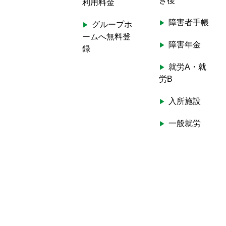
き後
利用料金
障害者手帳
グループホ
ームへ無料登
障害年金
録
就労A・就
労B
入所施設
一般就労
ホームヘル
プ
生活介護
短期入所
外出支援