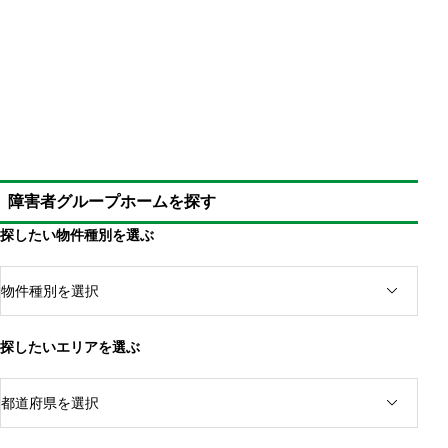
障害者グループホームを探す
探したい物件種別を選ぶ
身体障害者手帳を利用して福祉用具を利用する
レンタルまたは購入によって補装具を利用する
対象となる福祉用具・補装具の中身
実施主体は自治体であり、住んでいる場所で要件が
探したいエリアを選ぶ
異なる
補装具費支給制度・日常生活用具給付制度は事前申請
が必須
福祉用具・補装具のレンタルや購入のための費用を助
成してもらう