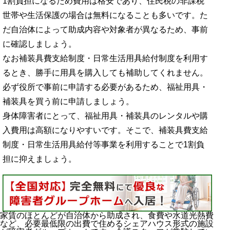
1割負担になるため費用は格安であり、住民税の非課税
世帯や生活保護の場合は無料になることも多いです。た
だ自治体によって助成内容や対象者が異なるため、事前
に確認しましょう。
なお補装具費支給制度・日常生活用具給付制度を利用す
るとき、勝手に用具を購入しても補助してくれません。
必ず役所で事前に申請する必要があるため、福祉用具・
補装具を買う前に申請しましょう。
身体障害者にとって、福祉用具・補装具のレンタルや購
入費用は高額になりやすいです。そこで、補装具費支給
制度・日常生活用具給付等事業を利用することで1割負
担に抑えましょう。
家賃のほとんどが自治体から助成され、食費や水道光熱費
など、必要最低限の出費で住めるシェアハウス形式の施設