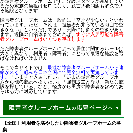
が障害者グループホームです。介護スタッフが常駐してい
るため家族の負担はゼロになり、親亡き後問題も解決でき
る施設となります。
障害者グループホームは一般的に「空きが少ない」といわ
れています。ただ、それは「担当者が知っている範囲で空
きがない」というだけであり、実際には多くの空きがあり
ます。近隣の自治体まで含めれば、
すぐに入居可能な障害
者グループホームはいくつも存在します。
ただ障害者グループホームによって居住に関するルールは
大きく異なり、利用者（障害者）にとって最適な施設を選
ばなければいけません。
そこで当サイトでは、
最適な障害者グループホームから連
絡が来る仕組みを日本全国にて完全無料で実施していま
す。
「いますぐ入居したい」「いまの障害者グループホー
ムから他の施設へ移りたい」「強制退去となり、新たな施
設を探している」など、軽度から重度の障害者を含めてあ
らゆる方に対応しています。
【全国】利用者を増やしたい障害者グループホームの募
集