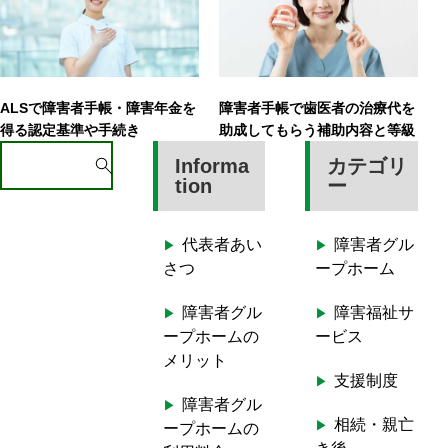
ALSで障害者手帳・障害年金を
障害者手帳で歯医者の治療代を
得る認定基準や手続き
助成してもらう補助内容と等級
S
Informa
カテゴリ
e
tion
ー
a
r
代表者あい
障害者グル
c
さつ
ープホーム
h
f
障害者グル
障害福祉サ
o
ープホームの
ービス
r
メリット
:
支援制度
障害者グル
相続・親亡
ープホームの