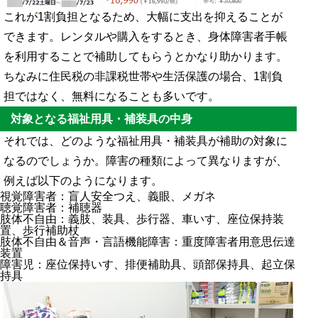
これが1割負担となるため、大幅に支出を抑えることが
できます。レンタルや購入をするとき、身体障害者手帳
を利用することで補助してもらうとかなり助かります。
ちなみに住民税の非課税世帯や生活保護の場合、1割負
担ではなく、無料になることも多いです。
対象となる福祉用具・補装具の中身
それでは、どのような福祉用具・補装具が補助の対象に
なるのでしょうか。障害の種類によって異なりますが、
例えば以下のようになります。
視覚障害者：盲人安全つえ、義眼、メガネ
聴覚障害者：補聴器
肢体不自由：義肢、装具、歩行器、車いす、座位保持装
置、歩行補助杖
肢体不自由＆音声・言語機能障害：重度障害者用意思伝達
装置
障害児：座位保持いす、排便補助具、頭部保持具、起立保
持具