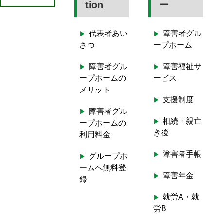
e
tion
ー
a
r
代表者あい
障害者グル
c
さつ
ープホーム
h
f
障害者グル
障害福祉サ
o
ープホームの
ービス
r
メリット
:
支援制度
障害者グル
相続・親亡
ープホームの
き後
利用料金
障害者手帳
グループホ
ームへ無料登
障害年金
録
就労A・就
労B