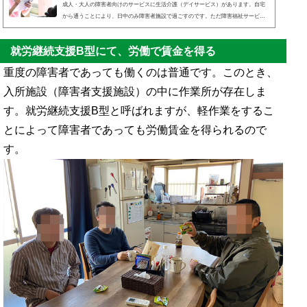
成人・大人の障害者向けのサービスに生活介護（デイサービス）があります。自宅
から通うことにより、日中のみ障害者施設で過ごすのです。ただ障害福祉サービス
を利用する場合、費用が必要です。それでは、いくらの料金になるのでしょうか。
また利用するには対象者が存在し、すべての障害者が利用できるわけではありませ
就労継続支援B型にて、労働で賃金を得る
ん。利用には障害支援区分が重要です。デイサービスを利用する目的としては、介
護負担の軽減やリハビリなどさまざまな理由があります。障害者施設を利用するこ
重度の障害者であっても働くのは普通です。このとき、
とにより、障害者自身や家族の生活の質を向上させるので...
入所施設（障害者支援施設）の中に作業所が存在しま
す。就労継続支援B型と呼ばれますが、軽作業をするこ
とによって障害者であっても労働賃金を得られるので
す。