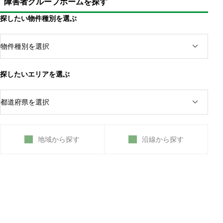
障害者グループホームを探す
ョン
就労継続支援B型にて、労働で賃金を得る
探したい物件種別を選ぶ
機能訓練・生活訓練など、リハビリや特訓を受ける
施設によって存在する年間行事
外出の機会は障害者支援施設だと少ない
施設入所支援で日中活動を行う
探したいエリアを選ぶ
地域から探す
沿線から探す