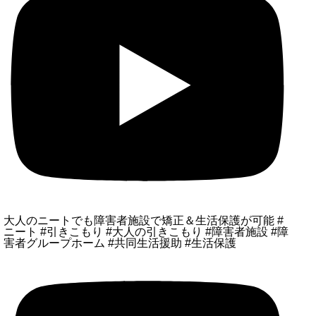
大人のニートでも障害者施設で矯正＆生活保護が可能 #
ニート #引きこもり #大人の引きこもり #障害者施設 #障
害者グループホーム #共同生活援助 #生活保護