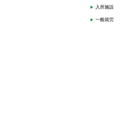
入所施設
一般就労
ホームヘル
プ
生活介護
短期入所
外出支援
自立訓練
保護施設
傷病手当金
生活保護