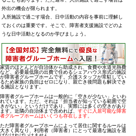
外出の機会が限られます。
入所施設で過ごす場合、日中活動の内容を事前に理解し
ておくのは重要です。そこで、障害者支援施設でどのよ
うな日中活動となるのか学びましょう。
家賃のほとんどが自治体から助成され、食費や水道光熱費
など、必要最低限の出費で住めるシェアハウス形式の施設
が障害者グループホームです。介護スタッフが常駐してい
るため家族の負担はゼロになり、親亡き後問題も解決でき
る施設となります。
障害者グループホームは一般的に「空きが少ない」といわ
れています。ただ、それは「担当者が知っている範囲で空
きがない」というだけであり、実際には多くの空きがあり
ます。近隣の自治体まで含めれば、
すぐに入居可能な障害
者グループホームはいくつも存在します。
ただ障害者グループホームによって居住に関するルールは
大きく異なり、利用者（障害者）にとって最適な施設を選
ばなければいけません。