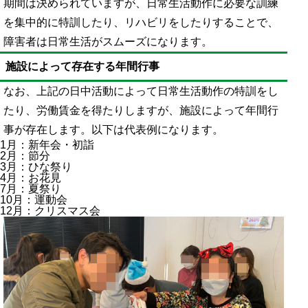
期間は決められていますが、日常生活動作に必要な訓練
を集中的に特訓したり、リハビリをしたりすることで、
障害者は日常生活がスムーズになります。
施設によって存在する年間行事
なお、上記の日中活動によって日常生活動作の特訓をし
たり、労働賃金を得たりしますが、施設によって年間行
事が存在します。以下は代表例になります。
1月：新年会・
初詣
2月：節分
3月：ひな祭り
4月：お花見
7月：夏祭り
10月：運動会
12月：クリスマス会