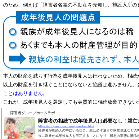
のため、例えば「障害者名義の不動産を売却し、施設入所の
本人の財産を減らす行為を成年後見人は行わないため、相続
以上の財産を引き継ぐことにならないと協議は進みません。
ことはありません。
これが、成年後見人を選定しても実質的に相続放棄できない
障害者グループホームラボ
障害者の相続で成年後見人は必要なし！親亡
https://shogai-home.com/guardian.html
障害者が相続人の中にいる場合、親は必ず遺言や家族信託などの
後に親族が成年後見人を設定することになり、最悪の事態に陥る