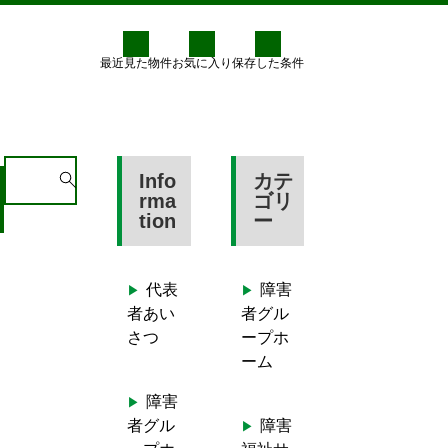
最近見た物件
お気に入り
保存した条件
料金
グループホームへ登録
S
Info
カテ
e
rma
ゴリ
tion
ー
a
r
c
代表
障害
h
者あい
者グル
f
さつ
ープホ
o
ーム
r
:
障害
者グル
障害