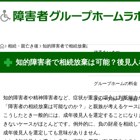
最近見た物件
お気に入り
保存し
HOME
HOME
代表あいさつ
H
相続・親亡き後
知的障害者で相続放棄は可能？後見人なしで手続
O
代表あいさつ
M
E
知的障害者で相続放棄は可能？後見人
グループホームの利点
グループホームの料金
知的障害者や精神障害者など、症状が重度の場合は判断能力
グループホームへ登録
「障害者の相続放棄は可能なのか？」と親族が考えるケース
こうしたとき一般的には、成年後見人を選定することになり
きないケースがほとんどです。例外的に、負の財産を相続し
成年後見人を選定しても意味がありません。