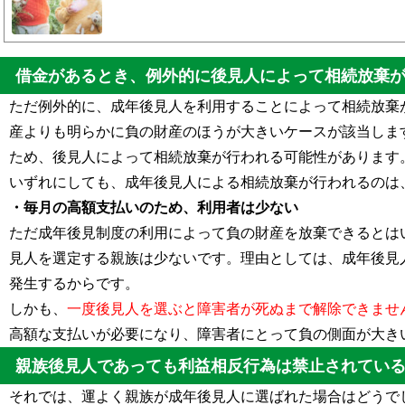
であり、利用している人はほとんどいません。ただ相続発生によ
るリスクが非常に高くなります。ただやり方によっては成年後見
も防げます。さらには、成年後見なしによって障害者...
借金があるとき、例外的に後見人によって相続放棄
ただ例外的に、成年後見人を利用することによって相続放棄
産よりも明らかに負の財産のほうが大きいケースが該当しま
ため、後見人によって相続放棄が行われる可能性があります
いずれにしても、成年後見人による相続放棄が行われるのは
・毎月の高額支払いのため、利用者は少ない
ただ成年後見制度の利用によって負の財産を放棄できるとは
見人を選定する親族は少ないです。理由としては、成年後見
発生するからです。
しかも、
一度後見人を選ぶと障害者が死ぬまで解除できませ
高額な支払いが必要になり、障害者にとって負の側面が大き
親族後見人であっても利益相反行為は禁止されてい
それでは、運よく親族が成年後見人に選ばれた場合はどうで