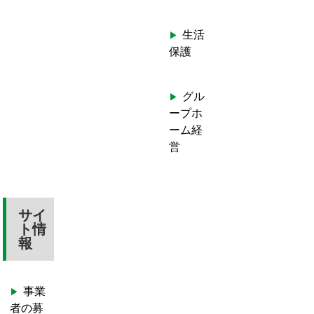
生活
保護
グル
ープホ
ーム経
営
サイ
ト情
報
事業
者の募