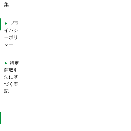
集
プラ
イバシ
ーポリ
シー
特定
商取引
法に基
づく表
記