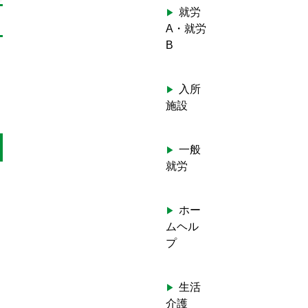
就労
A・就労
B
入所
施設
一般
就労
ホー
ムヘル
プ
生活
介護