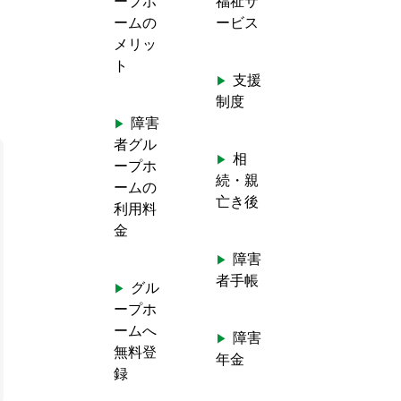
ープホ
福祉サ
ームの
ービス
メリッ
ト
支援
制度
障害
者グル
相
ープホ
続・親
ームの
亡き後
利用料
金
障害
者手帳
グル
ープホ
ームへ
障害
無料登
年金
録