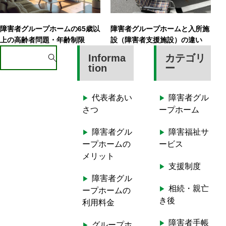
障害者グループホームの65歳以
障害者グループホームと入所施
上の高齢者問題・年齢制限
設（障害者支援施設）の違い
S
Informa
カテゴリ
e
tion
ー
a
r
代表者あい
障害者グル
c
さつ
ープホーム
h
f
障害者グル
障害福祉サ
o
ープホームの
ービス
r
メリット
:
支援制度
障害者グル
相続・親亡
ープホームの
き後
利用料金
障害者手帳
グループホ