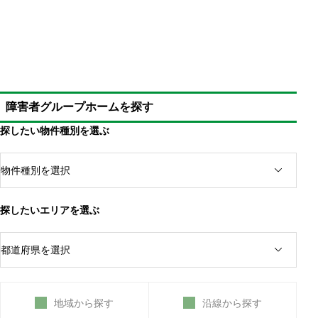
障害者グループホームの利用は18歳以上
子供・児童で15歳以上なら、未成年でも自治体が認
めれば可能
障害年金だけで施設での生活が可能
未成年（障害児）のグループホーム利用は通常より
障害者グループホームを探す
費用がかかる
仕事を含め、将来を考えると早めの利用が適切
探したい物件種別を選ぶ
障害者施設の年齢制限を考慮して利用する
探したいエリアを選ぶ
地域から探す
沿線から探す