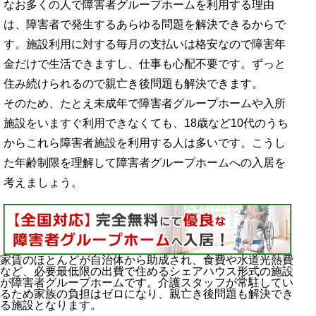
なお多くの人で障害者グループホームを利用する理由
は、障害者で発生するあらゆる問題を解決できるからで
す。施設利用に対する毎月の支払いは格安なので障害年
金だけで生活できますし、仕事も心配不要です。ずっと
住み続けられるので親亡き後問題も解決できます。
そのため、たとえ未成年で障害者グループホームや入所
施設をいますぐ利用できなくても、18歳など10代のうち
からこれら障害者施設を利用する人は多いです。こうし
た年齢制限を理解して障害者グループホームへの入居を
考えましょう。
家賃のほとんどが自治体から助成され、食費や水道光熱費
など、必要最低限の出費で住めるシェアハウス形式の施設
が障害者グループホームです。介護スタッフが常駐してい
るため家族の負担はゼロになり、親亡き後問題も解決でき
る施設となります。