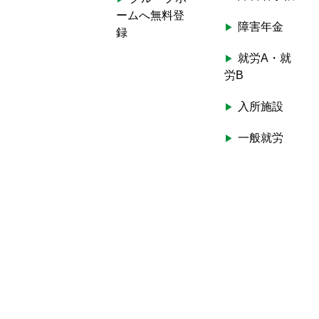
ームへ無料登
障害年金
録
就労A・就
労B
入所施設
一般就労
ホームヘル
プ
生活介護
短期入所
外出支援
自立訓練