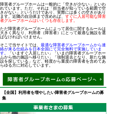
障害者グループホームは一般的に「空きが少ない」といわ
れています。ただ、それは「担当者が知っている範囲で空
きがない」というだけであり、実際には多くの空きがあり
ます。近隣の自治体まで含めれば、
すぐに入居可能な障害
者グループホームはいくつも存在します。
ただ障害者グループホームによって居住に関するルールは
大きく異なり、利用者（障害者）にとって最適な施設を選
ばなければいけません。
そこで当サイトでは、
最適な障害者グループホームから連
絡が来る仕組みを日本全国にて完全無料で実施していま
す。
「いますぐ入居したい」「いまの障害者グループホー
ムから他の施設へ移りたい」「強制退去となり、新たな施
設を探している」など、軽度から重度の障害者を含めてあ
らゆる方に対応しています。
【全国】利用者を増やしたい障害者グループホームの募
集