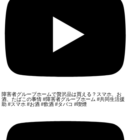
障害者グループホームで贅沢品は買える？スマホ、お
酒、たばこの事情 #障害者グループホーム #共同生活援
助 #スマホ #お酒 #飲酒 #タバコ #喫煙