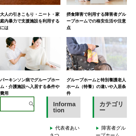
大人の引きこもり・ニート・家
摂食障害で利用する障害者グル
庭内暴力で支援施設を利用する
ープホームでの格安生活や注意
には
点
パーキンソン病でグループホー
グループホームと特別養護老人
ム・介護施設へ入居する条件や
ホーム（特養）の違いや入居条
費用
件
S
Informa
カテゴリ
e
tion
ー
a
r
代表者あい
障害者グル
c
さつ
ープホーム