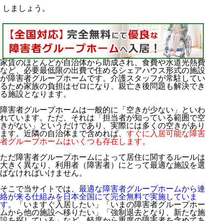
しましょう。
家賃のほとんどが自治体から助成され、食費や水道光熱費
など、必要最低限の出費で住めるシェアハウス形式の施設
が障害者グループホームです。介護スタッフが常駐してい
るため家族の負担はゼロになり、親亡き後問題も解決でき
る施設となります。
障害者グループホームは一般的に「空きが少ない」といわ
れています。ただ、それは「担当者が知っている範囲で空
きがない」というだけであり、実際には多くの空きがあり
ます。近隣の自治体まで含めれば、
すぐに入居可能な障害
者グループホームはいくつも存在します。
ただ障害者グループホームによって居住に関するルールは
大きく異なり、利用者（障害者）にとって最適な施設を選
ばなければいけません。
高齢者施設は特養や民間施設など種類が多い
そこで当サイトでは、
最適な障害者グループホームから連
認知症患者・障害者が住む場所がグループホーム
絡が来る仕組みを日本全国にて完全無料で実施していま
す。
「いますぐ入居したい」「いまの障害者グループホー
認知症以外の人が主に利用する高齢者向け住宅
ムから他の施設へ移りたい」「強制退去となり、新たな施
有料老人ホームとグループホームの違い
設を探している」など、軽度から重度の障害者を含めてあ