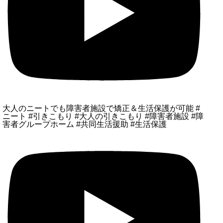
大人のニートでも障害者施設で矯正＆生活保護が可能 #
ニート #引きこもり #大人の引きこもり #障害者施設 #障
害者グループホーム #共同生活援助 #生活保護