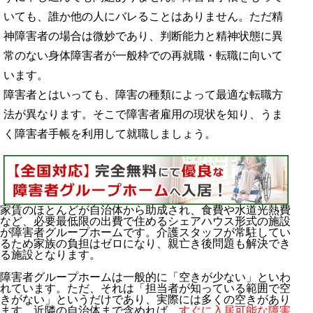
いても、誰か他の人にバレることはありません。ただ精
神障害者の場合は微妙であり、判断能力と精神状態に異
常のない身体障害者が一般枠での再就職・転職に向いて
います。
障害者とはいっても、障害の種類によって最適な転職方
法が異なります。そこで障害者雇用の現状を知り、うま
く障害者手帳を利用して就職しましょう。
家賃のほとんどが自治体から助成され、食費や水道光熱費
など、必要最低限の出費で住めるシェアハウス形式の施設
が障害者グループホームです。介護スタッフが常駐してい
るため家族の負担はゼロになり、親亡き後問題も解決でき
る施設となります。
障害者グループホームは一般的に「空きが少ない」といわ
れています。ただ、それは「担当者が知っている範囲で空
きがない」というだけであり、実際には多くの空きがあり
ます。近隣の自治体まで含めれば、
すぐに入居可能な障害