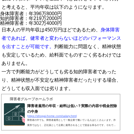
と考えると、平均年収は以下のようになります。
身体障害者：年396万8000円
知的障害者：年219万2000円
精神障害者：年302万4000円
日本人の平均年収は450万円ほどであるため、
身体障害
者であれば、健常者と変わらないほどのパフォーマンス
を出すことが可能です。
判断能力に問題なく、精神状態
も安定しているため、給料面でものすごく劣るわけでは
ありません。
一方で判断能力がどうしても劣る知的障害者であった
り、精神状態が不安定な精神障害者だったりする場合、
どうしても収入面では劣ります。
障害者グループホームラボ
障害者雇用の年収・給料は低い？実際の内容や税金控除
の中身
https://shogai-home.com/salary.html
障害者の中でも、障害者雇用として一般企業で働いている人はたくさんいます。作
業所ではなく、正社員として企業に雇用されることで賃金を得るのです。それで
は、障害者手帳を用いて障害者枠で就職する場合、年収・給料はどのようになるの