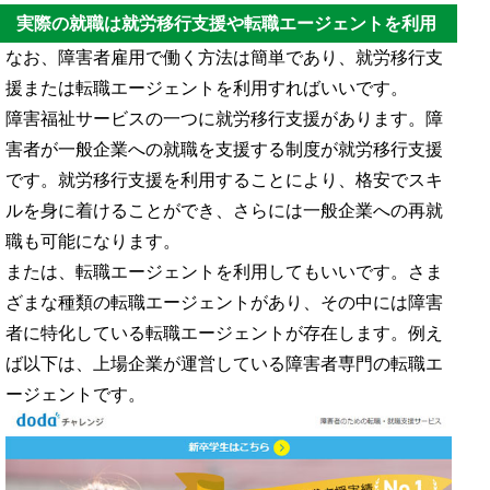
でしょうか。健常者に比べると、どうしても平均給与は低くなってしまう現実を避
実際の就職は就労移行支援や転職エージェントを利用
けることはできません。もちろん障害者で健常者と変わらないパフォーマンスを出
せる人はいるものの、全体の数からすると少ないのです。ただ障害者には所得控除
なお、障害者雇用で働く方法は簡単であり、就労移行支
がありますし、企業の福利厚生をうまく利用すれば実質的な...
援または転職エージェントを利用すればいいです。
障害福祉サービスの一つに就労移行支援があります。障
害者が一般企業への就職を支援する制度が就労移行支援
です。就労移行支援を利用することにより、格安でスキ
ルを身に着けることができ、さらには一般企業への再就
職も可能になります。
または、転職エージェントを利用してもいいです。さま
ざまな種類の転職エージェントがあり、その中には障害
者に特化している転職エージェントが存在します。例え
ば以下は、上場企業が運営している障害者専門の転職エ
ージェントです。