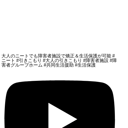
大人のニートでも障害者施設で矯正＆生活保護が可能 #
ニート #引きこもり #大人の引きこもり #障害者施設 #障
害者グループホーム #共同生活援助 #生活保護