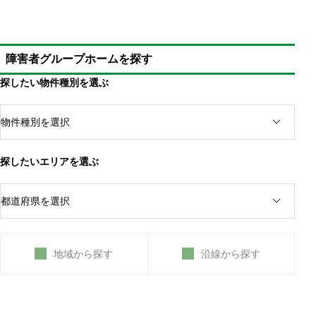
障害者手帳のある人のみ障害者雇用が可能
障害者グループホームを探す
一般的には障害者枠だと給料が低くなりがち
実際の就職は就労移行支援や転職エージェントを利
探したい物件種別を選ぶ
用
健常者と同じ条件で求職が可能なら履歴書へ書かない
のは可能
障害者手帳の保有を言わなければバレない
身体障害者は問題ないが、精神障害者は障害者枠が
探したいエリアを選ぶ
適切
障害者手帳を用いて障害者雇用にて再就職・転職する
地域から探す
沿線から探す