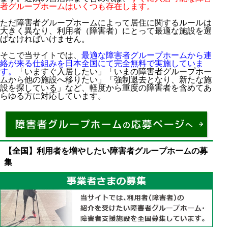
者グループホームはいくつも存在します。
ただ障害者グループホームによって居住に関するルールは
大きく異なり、利用者（障害者）にとって最適な施設を選
ばなければいけません。
そこで当サイトでは、
最適な障害者グループホームから連
絡が来る仕組みを日本全国にて完全無料で実施していま
す。
「いますぐ入居したい」「いまの障害者グループホー
ムから他の施設へ移りたい」「強制退去となり、新たな施
設を探している」など、軽度から重度の障害者を含めてあ
らゆる方に対応しています。
【全国】利用者を増やしたい障害者グループホームの募
集