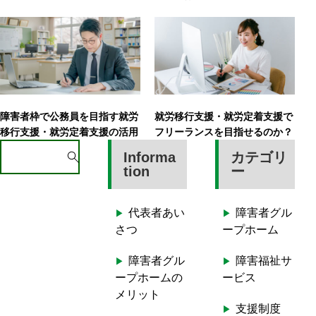
障害者枠で公務員を目指す就労
就労移行支援・就労定着支援で
移行支援・就労定着支援の活用
フリーランスを目指せるのか？
S
Informa
カテゴリ
e
tion
ー
a
r
代表者あい
障害者グル
c
さつ
ープホーム
h
f
障害者グル
障害福祉サ
o
ープホームの
ービス
r
メリット
:
支援制度